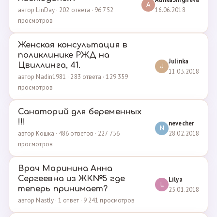
A
16.06.2018
автор LinDay · 202 ответа · 96 752
просмотров
Женская консультация в
поликлинике РЖД на
Julinka
Цвиллинга, 41.
J
11.03.2018
автор Nadin1981 · 283 ответа · 129 359
просмотров
Санаторий для беременных
!!!
nevecher
N
28.02.2018
автор Кошка · 486 ответов · 227 756
просмотров
Врач Маринина Анна
Сергеевна из ЖК№5 где
Lilya
L
теперь принимает?
25.01.2018
автор Nastly · 1 ответ · 9 241 просмотров