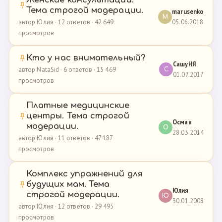
Тема строгой модерации.
marusenko
M
05.06.2018
автор Юлия · 12 ответов · 42 649
просмотров
Кто у нас внимательный?
СашуНЯ
автор NataSid · 6 ответов · 15 469
С
01.07.2017
просмотров
Платные медицинские
центры. Тема строгой
Осман
модерации.
О
28.03.2014
автор Юлия · 11 ответов · 47 187
просмотров
Комплекс упражнений для
будущих мам. Тема
Юлия
строгой модерации.
Ю
30.01.2008
автор Юлия · 12 ответов · 29 495
просмотров