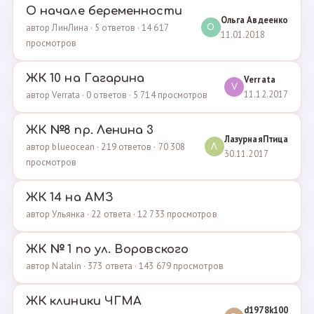
О начале беременности
Ольга Авдеенко
автор ЛинЛина · 5 ответов · 14 617
О
11.01.2018
просмотров
ЖК 10 на Гагарина
Verrata
V
11.12.2017
автор Verrata · 0 ответов · 5 714 просмотров
ЖК №8 пр. Ленина 3
ЛазурнаяПтица
автор blueocean · 219 ответов · 70 308
Л
30.11.2017
просмотров
ЖК 14 на АМЗ
автор Ульянка · 22 ответа · 12 733 просмотров
ЖК № 1 по ул. Воровского
автор Natalin · 373 ответа · 143 679 просмотров
ЖК клиники ЧГМА
d1978k100