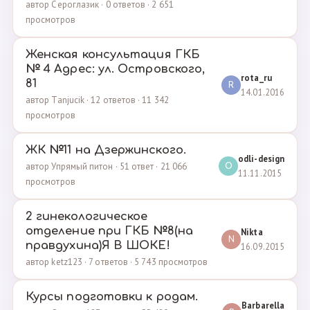
автор Сероглазик · 0 ответов · 2 651
просмотров
Женская консультация ГКБ
№ 4 Адрес: ул. Островского,
rota_ru
81
R
14.01.2016
автор Tanjucik · 12 ответов · 11 342
просмотров
ЖК №11 на Дзержинского.
odli-design
автор Упрямый питон · 51 ответ · 21 066
O
11.11.2015
просмотров
2 гинекологическое
отделение при ГКБ №8(на
Nikta
N
правдухина)Я В ШОКЕ!
16.09.2015
автор ketz123 · 7 ответов · 5 743 просмотров
Курсы подготовки к родам.
Barbarella