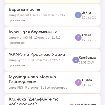
Беременность
LisKiss
автор Вралова Ольга · 5 ответов · 17 143
L
22.05.2020
просмотров
Курсы для беременных
Alyona
автор NorthChild · 10 ответов · 11 912
A
15.03.2019
просмотров
ЖК№5 на Красного Урала
Серебряшка
автор syclon · 1 587 ответов · 329 773
С
11.01.2019
просмотров
Мухутдинова Марина
Alishaa
Геннадьевна
A
24.08.2018
автор PEG · 9 ответов · 11 816 просмотров
Клиника "Дельфин"-кто
наблюдался?
AlinkaSnigireva