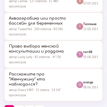
автор Светик · 127 ответов · 55 480
B
07.09.2015
просмотров
Аквааэробика или просто
бассейн для беременных
Тасенька
Т
22.08.2015
автор ТыкваЧел · 200 ответов · 80 586
просмотров
Право выбора женской
консультации и роддома
tori88
T
03.08.2015
автор Lucky Lady · 85 ответов · 47 701
просмотров
Расскажите про
"Жемчужину" кто
orange
наблюдался?
O
08.06.2015
автор Ольга 1983 · 52 ответа · 24 247
просмотров