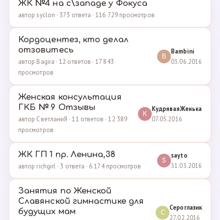
ЖК №4 на с\западе у Фокуса
автор syclon · 373 ответа · 116 729 просмотров
Кордоцентез, кто делал
отзовитесь
Bambini
B
03.06.2016
автор Bagira · 12 ответов · 17 843
просмотров
Женская консультация
ГКБ № 9 Отзывы
КудряваяЖенька
К
07.05.2016
автор СветланиЯ · 11 ответов · 12 389
просмотров
ЖК ГП 1 пр. Ленина,38
sayto
S
31.03.2016
автор richgirl · 3 ответа · 6 174 просмотров
Занятия по Женской
Славянской гимнастике для
Сероглазик
будущих мам
С
27.02.2016