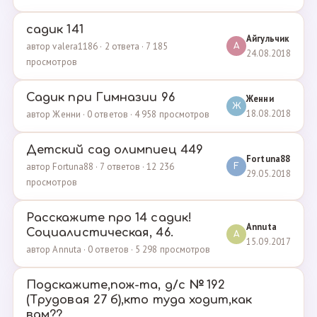
садик 141
Айгульчик
автор valera1186 · 2 ответа · 7 185
А
24.08.2018
просмотров
Садик при Гимназии 96
Женни
Ж
18.08.2018
автор Женни · 0 ответов · 4 958 просмотров
Детский сад олимпиец 449
Fortuna88
автор Fortuna88 · 7 ответов · 12 236
F
29.05.2018
просмотров
Расскажите про 14 садик!
Annuta
Социалистическая, 46.
A
15.09.2017
автор Annuta · 0 ответов · 5 298 просмотров
Подскажите,пож-та, д/с № 192
(Трудовая 27 б),кто туда ходит,как
вам??