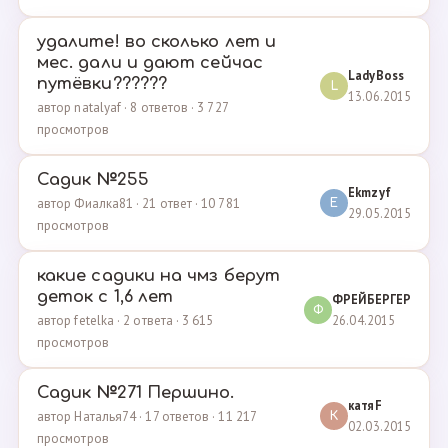
удалите! во сколько лет и
мес. дали и дают сейчас
LadyBoss
путёвки??????
L
13.06.2015
автор natalyaf · 8 ответов · 3 727
просмотров
Садик №255
Ekmzyf
автор Фиалка81 · 21 ответ · 10 781
E
29.05.2015
просмотров
какие садики на чмз берут
деток с 1,6 лет
ФРЕЙБЕРГЕР
Ф
26.04.2015
автор fetelka · 2 ответа · 3 615
просмотров
Садик №271 Першино.
катяF
автор Наталья74 · 17 ответов · 11 217
К
02.03.2015
просмотров