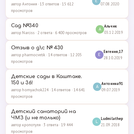
E
07.08.2020
автор Антония · 13 ответов · 15 612
просмотров
Сад №340
Альчик
А
03.12.2019
автор Narciss · 2 ответа · 6 400 просмотров
Отзыв о д\с № 430
Евгения,17
автор pharmocvetik · 14 ответов · 12 205
Е
28.10.2019
просмотров
Детские сады в Каштаке.
150 и 36!
Антонина91
А
09.07.2019
автор homyachok224 · 14 ответов · 14 641
просмотров
Детский санаторий на
ЧМЗ (и не только)
Ludmilathep
L
21.09.2018
автор кропотуля · 3 ответа · 19 444
просмотров