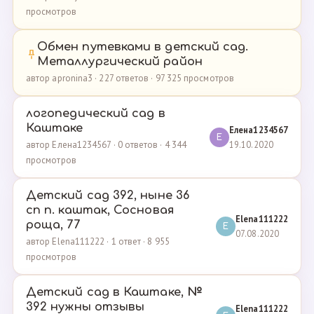
просмотров
Обмен путевками в детский сад.
Металлургический район
автор apronina3 · 227 ответов · 97 325 просмотров
логопедический сад в
Каштаке
Елена1234567
Е
19.10.2020
автор Елена1234567 · 0 ответов · 4 344
просмотров
Детский сад 392, ныне 36
сп п. каштак, Сосновая
Elena111222
роща, 77
E
07.08.2020
автор Elena111222 · 1 ответ · 8 955
просмотров
Детский сад в Каштаке, №
392 нужны отзывы
Elena111222