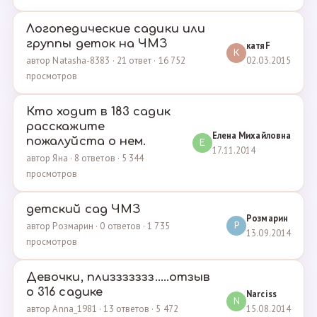
Логопедические садики или
группы деток на ЧМЗ
катяF
К
02.03.2015
автор Natasha-8383 · 21 ответ · 16 752
просмотров
Кто ходит в 183 садик
расскажите
Елена Михайловна
пожалуйста о нем.
Е
17.11.2014
автор Яна · 8 ответов · 5 344
просмотров
детский сад ЧМЗ
Розмарин
автор Розмарин · 0 ответов · 1 735
Р
13.09.2014
просмотров
Девочки, плиззззззз.....отзыв
о 316 садике
Narciss
N
15.08.2014
автор Anna_1981 · 13 ответов · 5 472