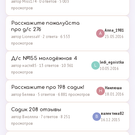
автор Miss174 · 0 ответов · 5 003
просмотров
Расскажите пожалуйста
про д/с 276
Anna_1981
A
23.05.2016
автор LionessaV · 2 ответа · 6 553
просмотров
Д/с №155 молодёжная 4
ledi_egoistka
автор настя85 · 13 ответов · 10 361
L
10.05.2016
просмотров
Расскажите про 198 садик!
Наилюша
Н
18.01.2016
автор Белява · 5 ответов · 6 881 просмотров
Садик 208 отзывы
валентина82
автор Виоллла · 7 ответов · 8 251
В
16.12.2015
просмотров