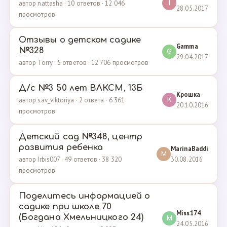
автор nattasha · 10 ответов · 12 046
I
28.05.2017
просмотров
Отзывы о детском садике
Gamma
№328
G
29.04.2017
автор Torry · 5 ответов · 12 706 просмотров
Д/с №3 50 лет ВЛКСМ, 13Б
Крошка
автор sav_viktoriya · 2 ответа · 6 361
К
20.10.2016
просмотров
Детский сад №348, центр
развития ребенка
MarinaBaddi
M
30.08.2016
автор Irbis007 · 49 ответов · 38 320
просмотров
Поделитесь информацией о
садике при школе 70
Miss174
(Богдана Хмельницкого 24)
M
24.05.2016