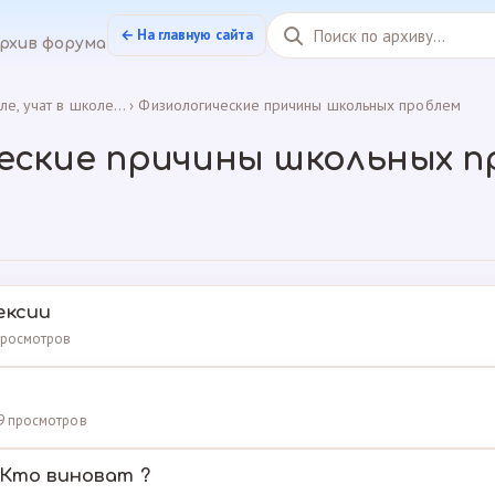
← На главную сайта
рхив форума
ле, учат в школе...
›
Физиологические причины школьных проблем
еские причины школьных п
ексии
 просмотров
289 просмотров
 Кто виноват ?