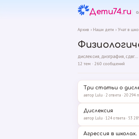
Дети74.ru
а
Архив
›
Наши дети
›
Учат в шко
Физиологич
дислексия, дизграфия, сдвг...
12 тем · 260 сообщений
Три статьи о дисл
автор Lulu · 2 ответа · 20 294
Дислексия
автор Lulu · 124 ответа · 53 
Агрессия в школах.