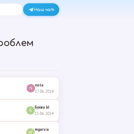
Наш чат
роблем
nota
N
17.06.2024
Буква Ы
Б
13.06.2024
mgarsia
M