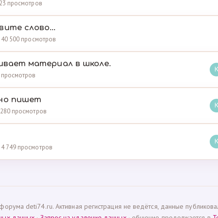
 723 просмотров
ите слово...
 · 40 500 просмотров
ивает материал в школе.
26 просмотров
ьно пишет
3 280 просмотров
 14 749 просмотров
форума deti74.ru. Активная регистрация не ведётся, данные публиков
ьных данных
·
Запрос на удаление данных
· общение продолжается в
T