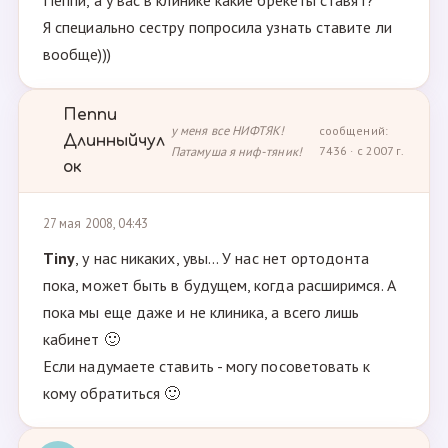
Пеппи, а у вас в клинике какие брекеты ставят?
Я специально сестру попросила узнать ставите ли
вообще)))
Пеппи
у меня все НИФТЯК!
сообщений:
Длинныйчул
Патамуша я ниф-тяник!
7436 · с 2007 г.
ок
27 мая 2008, 04:43
Tiny
, у нас никаких, увы... У нас нет ортодонта
пока, может быть в будущем, когда расширимся. А
пока мы еще даже и не клиника, а всего лишь
кабинет 🙂
Если надумаете ставить - могу посоветовать к
кому обратиться 🙂