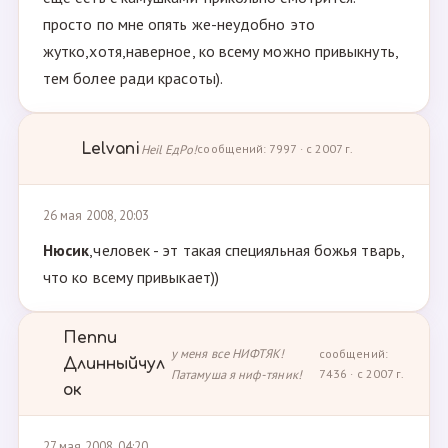
просто по мне опять же-неудобно это
жутко,хотя,наверное, ко всему можно привыкнуть,
тем более ради красоты).
Lelvani
Heil ЕдРо!
сообщений: 7997 · с 2007 г.
26 мая 2008, 20:03
Нюсик
,человек - эт такая специяльная божья тварь,
что ко всему привыкает))
Пеппи
у меня все НИФТЯК!
сообщений:
Длинныйчул
Патамуша я ниф-тяник!
7436 · с 2007 г.
ок
27 мая 2008, 04:20