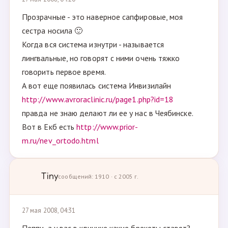
Прозрачные - это наверное сапфировые, моя
сестра носила 🙂
Когда вся система изнутри - называется
лингвальные, но говорят с ними очень тяжко
говорить первое время.
А вот еще появилась система Инвизилайн
http://www.avroraclinic.ru/page1.php?id=18
правда не знаю делают ли ее у нас в Чеябинске.
Вот в Екб есть
http://www.prior-
m.ru/nev_ortodo.html
Tiny
сообщений: 1910 · с 2005 г.
27 мая 2008, 04:31