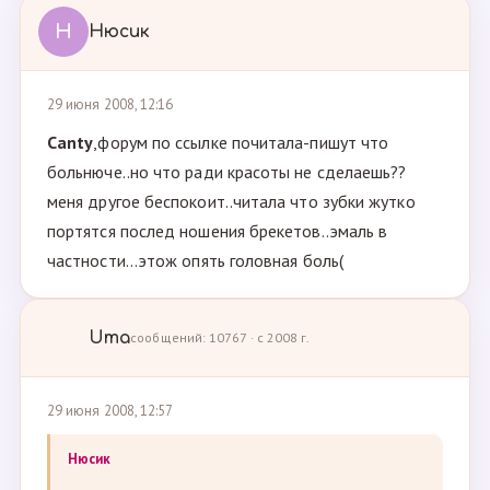
Н
Нюсик
29 июня 2008, 12:16
Canty
,форум по ссылке почитала-пишут что
больнюче..но что ради красоты не сделаешь??
меня другое беспокоит..читала что зубки жутко
портятся послед ношения брекетов..эмаль в
частности...этож опять головная боль(
Uma
сообщений: 10767 · с 2008 г.
29 июня 2008, 12:57
Нюсик