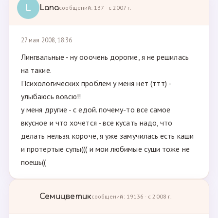
L
Lana
сообщений: 137 · с 2007 г.
27 мая 2008, 18:36
Лингвальные - ну ооочень дорогие, я не решилась
на такие.
Психологических проблем у меня нет (ттт) -
улыбаюсь вовсю!!
у меня другие - с едой. почему-то все самое
вкусное и что хочется - все кусать надо, что
делать нельзя. короче, я уже замучилась есть каши
и протертые супы((( и мои любимые суши тоже не
поешь((
Семицветик
сообщений: 19136 · с 2008 г.