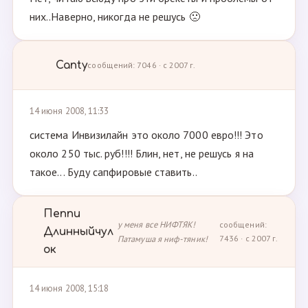
них..Наверно, никогда не решусь 🙁
Canty
сообщений: 7046 · с 2007 г.
14 июня 2008, 11:33
система Инвизилайн это около 7000 евро!!! Это
около 250 тыс. руб!!!! Блин, нет, не решусь я на
такое... Буду сапфировые ставить..
Пеппи
у меня все НИФТЯК!
сообщений:
Длинныйчул
Патамуша я ниф-тяник!
7436 · с 2007 г.
ок
14 июня 2008, 15:18