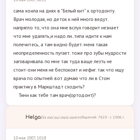
сама хоила на днях в "Белый кит" к ортодонту.
Врач молодая, но деток к ней много ведут.
напрягло то, что она мне вслух говорит незнает
что мне удалять,и надо ли..типа идите к нам
полечитесь, а там видно будет. меня такая
неопределенность пугает. тоже про зубы мудрости
заговаривала. по мне так туда ваще лезть не
стоит-они меня не беспокоят и нефиг. так что ищу
врача по опытней. вот думаю что ли в Стом
практику в Маркштадт сходить?
Тини как тебе там врач(ортодонт)?
Helga
Dis moi oui mais non
сообщений: 7620 · с 2006 г.
10 мая 2007, 10:18