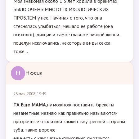
Моя знакомая около 1,5 лет ходила в брекетах.
БЫЛО ОЧЕНЬ МНОГО ПСИХОЛОГИЧЕСКИХ
ПРОБЛЕМ у нее. Начиная с того, что она
стеснялась улыбаться, мешало ее работе (она
психолог), дикции и самое главное личной жизни -
поцелуи исключались, некоторые виды секса
тоже...
Н
Нюсик
26 мая 2008, 19:49
ТА Ещe МАМА
,ну можнож поставить брекеты
незаметные. незнаю как правильно называются-
прозрачные чтоли или замки с внутренней стороны
зуба. такие дороже
еще есть с камушками-прикольно смотрится.