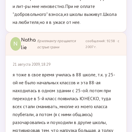
и лит-ры мне неизвестно.При не оплате
"добровольного" взноса,из школы выживут.Школа
на любителя,но я в ужасе от нее.
Natha
бриллианту прощаются
сообщений: 9238 · с
N
острые грани
2007 г.
lie
21 августа 2009, 18:29
я тоже в свое время училась в 88 школе, т.к. у 25-
ой не было начальных классов и эта 88-ая
находилась в одном здании с 25-ой. потом при
переходе в 5-й класс появилась ЮНЕСКО, туда
всех стали сманивать, многие из моего класса
поубегали, а потом (я с ними общаюсь)
разочаровались и поуходили в другие школы,
мотивировав тем, что нагрузка большая, а толку