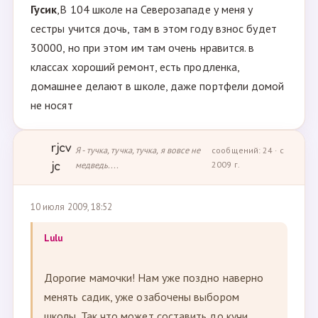
Гусик
,В 104 школе на Северозападе у меня у
сестры учится дочь, там в этом году взнос будет
30000, но при этом им там очень нравится. в
классах хороший ремонт, есть продленка,
домашнее делают в школе, даже портфели домой
не носят
rjcv
Я - тучка, тучка, тучка, я вовсе не
сообщений: 24 · с
медведь....
2009 г.
jc
10 июля 2009, 18:52
Lulu
Дорогие мамочки! Нам уже поздно наверно
менять садик, уже озабочены выбором
школы. Так что может составить до кучи