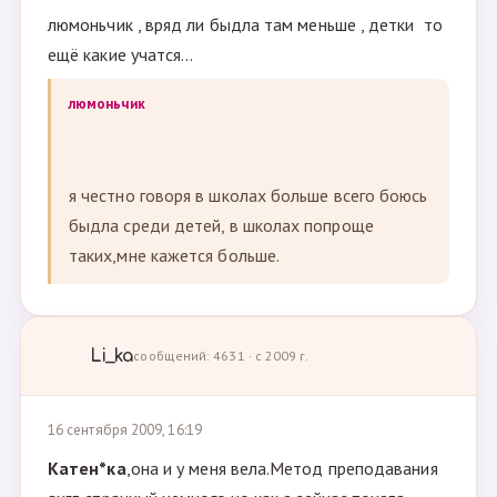
люмоньчик , вряд ли быдла там меньше , детки то
ещё какие учатся...
люмоньчик
я честно говоря в школах больше всего боюсь
быдла среди детей, в школах попроще
таких,мне кажется больше.
Li_ka
сообщений: 4631 · с 2009 г.
16 сентября 2009, 16:19
Катен*ка
,она и у меня вела.Метод преподавания