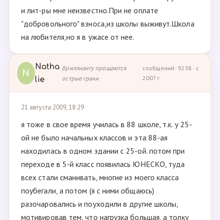
и лит-ры мне неизвестно.При не оплате
"добровольного" взноса,из школы выживут.Школа
на любителя,но я в ужасе от нее.
Natha
бриллианту прощаются
сообщений: 9238 · с
N
острые грани
2007 г.
lie
21 августа 2009, 18:29
я тоже в свое время училась в 88 школе, т.к. у 25-
ой не было начальных классов и эта 88-ая
находилась в одном здании с 25-ой. потом при
переходе в 5-й класс появилась ЮНЕСКО, туда
всех стали сманивать, многие из моего класса
поубегали, а потом (я с ними общаюсь)
разочаровались и поуходили в другие школы,
мотивировав тем, что нагрузка большая, а толку