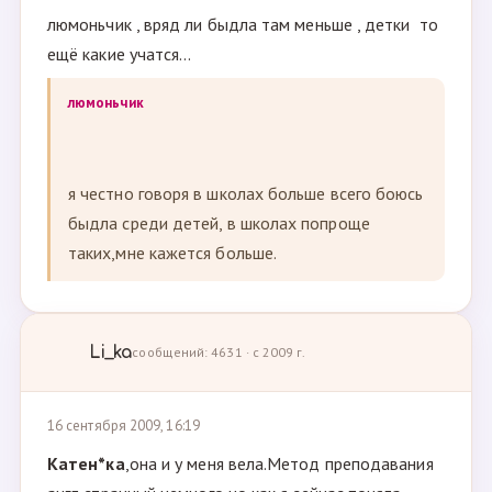
люмоньчик , вряд ли быдла там меньше , детки то
ещё какие учатся...
люмоньчик
я честно говоря в школах больше всего боюсь
быдла среди детей, в школах попроще
таких,мне кажется больше.
Li_ka
сообщений: 4631 · с 2009 г.
16 сентября 2009, 16:19
Катен*ка
,она и у меня вела.Метод преподавания