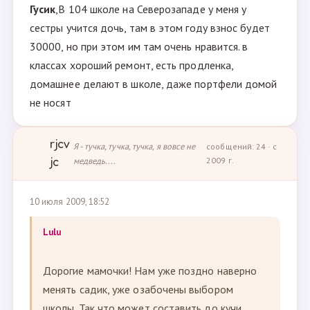
Гусик
,В 104 школе на Северозападе у меня у
сестры учится дочь, там в этом году взнос будет
30000, но при этом им там очень нравится. в
классах хороший ремонт, есть продленка,
домашнее делают в школе, даже портфели домой
не носят
rjcv
Я - тучка, тучка, тучка, я вовсе не
сообщений: 24 · с
медведь....
2009 г.
jc
10 июля 2009, 18:52
Lulu
Дорогие мамочки! Нам уже поздно наверно
менять садик, уже озабочены выбором
школы. Так что может составить до кучи