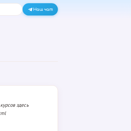
Наш чат
курсов здесь
tml