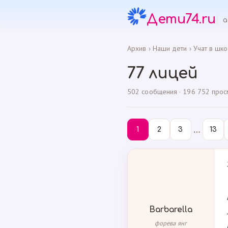
Дети74.ru
а
Архив
›
Наши дети
›
Учат в шко
77 лицей
502 сообщения · 196 752 просмо
…
1
2
3
13
Barbarella
форева янг