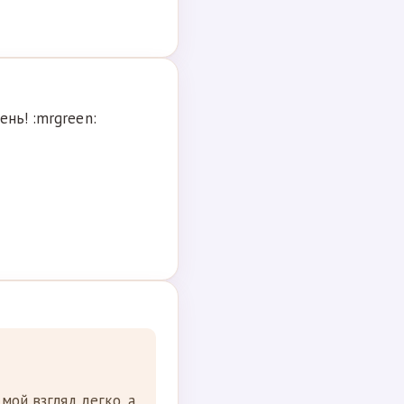
нь! :mrgreen:
мой взгляд легко, а