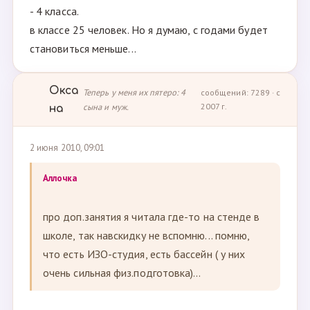
- 4 класса.
в классе 25 человек. Но я думаю, с годами будет
становиться меньше...
Окса
Теперь у меня их пятеро: 4
сообщений: 7289 · с
сына и муж.
2007 г.
на
2 июня 2010, 09:01
Аллочка
про доп.занятия я читала где-то на стенде в
школе, так навскидку не вспомню... помню,
что есть ИЗО-студия, есть бассейн ( у них
очень сильная физ.подготовка)...