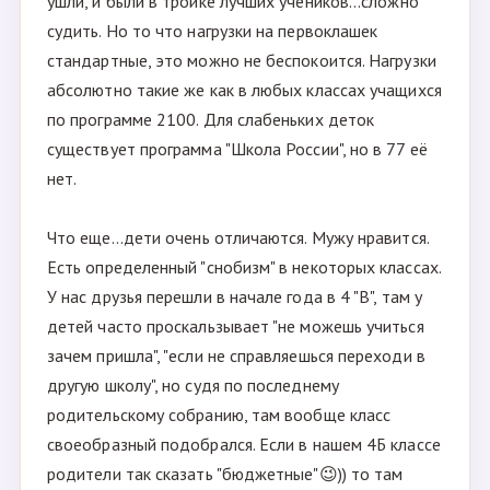
ушли, и были в тройке лучших учеников...сложно
судить. Но то что нагрузки на первоклашек
стандартные, это можно не беспокоится. Нагрузки
абсолютно такие же как в любых классах учащихся
по программе 2100. Для слабеньких деток
существует программа "Школа России", но в 77 её
нет.
Что еще...дети очень отличаются. Мужу нравится.
Есть определенный "снобизм" в некоторых классах.
У нас друзья перешли в начале года в 4 "В", там у
детей часто проскальзывает "не можешь учиться
зачем пришла", "если не справляешься переходи в
другую школу", но судя по последнему
родительскому собранию, там вообще класс
своеобразный подобрался. Если в нашем 4Б классе
родители так сказать "бюджетные"😉)) то там