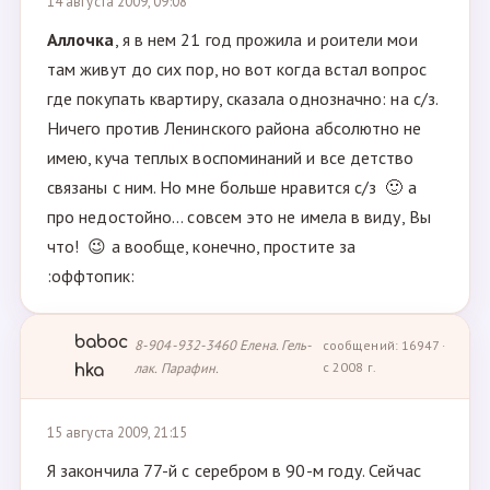
14 августа 2009, 09:08
Аллочка
, я в нем 21 год прожила и роители мои
там живут до сих пор, но вот когда встал вопрос
где покупать квартиру, сказала однозначно: на с/з.
Ничего против Ленинского района абсолютно не
имею, куча теплых воспоминаний и все детство
связаны с ним. Но мне больше нравится с/з 🙂 а
про недостойно... совсем это не имела в виду, Вы
что! 😉 а вообще, конечно, простите за
:оффтопик:
baboc
8-904-932-3460 Елена. Гель-
сообщений: 16947 ·
лак. Парафин.
с 2008 г.
hka
15 августа 2009, 21:15
Я закончила 77-й с серебром в 90-м году. Сейчас