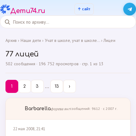
Дети74.ru
Архив
›
Наши дети
›
Учат в школе, учат в школе...
›
Лицеи
77 лицей
502 сообщения · 196 752 просмотров · стр. 1 из 13
…
1
2
3
13
›
Barbarella
форева янг
сообщений: 9612 · с 2007 г.
22 мая 2008, 21:41