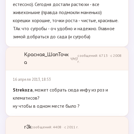
естессно). Сегодня достали растюхи - все
живехонькие (правда подмокли маненько)
корешки хорошие, точки роста - чистые, красивые.
ТАк что сугробы - оч удобно и надежно. Главное
зимой добраться до сада (и сугроба)
Красная_ШапТочк
сообщений: 6713 · с 2008
ЧМЗ
г.
а
16 апреля 2013, 18:53
Strekoza
, может собрать сюда инфу из роз и
клематисов?
ну чтобы в одном месте было ?
r3k
сообщений: 4408 · с 2011 г.