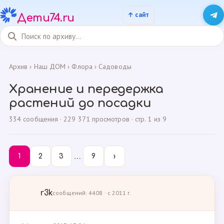
Дети74.ru
Архив
›
Наш ДОМ
›
Флора
›
Садоводы
Хранение и передержка
растений до посадки
334 сообщения · 229 371 просмотров · стр. 1 из 9
…
1
2
3
9
›
r3k
сообщений: 4408 · с 2011 г.