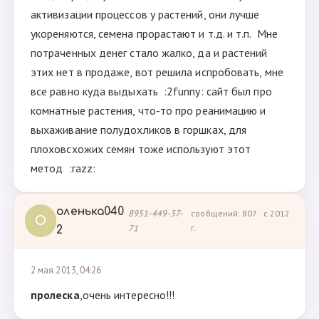
активизации процессов у растений, они лучше
укореняются, семена прорастают и т.д. и т.п. Мне
потраченных денег стало жалко, да и растений
этих нет в продаже, вот решила испробовать, мне
все равно куда выдыхать :2funny: сайт был про
комнатные растения, что-то про реанимацию и
выхаживание полудохликов в горшках, для
плоховсхожих семян тоже используют этот
метод :razz:
оленька040
8951-449-37-
сообщений: 807 · с 2012
О
71
г.
2
2 мая 2013, 04:26
пролеска
,очень интересно!!!