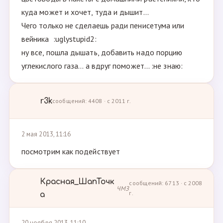
куда может и хочет, туда и дышит...
Чего только не сделаешь ради пенисетума или
вейника :uglystupid2:
ну все, пошла дышать, добавить надо порцию
углекислого газа... а вдруг поможет... :не знаю:
r3k
сообщений: 4408 · с 2011 г.
2 мая 2013, 11:16
посмотрим как подействует
Красная_ШапТочк
сообщений: 6713 · с 2008
ЧМЗ
г.
а
20 ноября 2013, 11:10