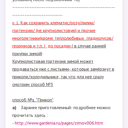
-----------------------------------------------------------
-----------------------------
Как сохранить клематис/розу/лилии/
п. 1.
гортензию/ (не крупнолистовую) и прочие
многолетники(кроме теплолюбивых гладиолусов/
георгинов и т.п..) до посадки
( в случае ранней
покупки зимой)
Крупнолистовая гортензия зимой может
продаваться уже с листьями-, которые замёрзнут в
прикопе/холодильнике, так что для неё сразу
смотрим способ №3
способ №
"Прикоп"
1.
а)
Заранее приготовленный- подробнее можно
прочитать здесь :
-
http://www.gardenia.ru/pages/zimov006.htm