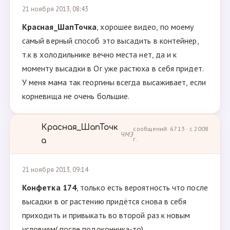
21 ноября 2013, 08:43
Красная_ШапТочка
, хорошее видео, по моему
самый верный способ это высадить в контейнер,
т.к в холодильнике вечно места нет, да и к
моменту высадки в Ог уже растюха в себя придет.
У меня мама так георгины всегда высаживает, если
корневища не очень большие.
Красная_ШапТочк
сообщений: 6713 · с 2008
ЧМЗ
г.
а
21 ноября 2013, 09:14
Конфетка 174
, только есть вероятность что после
высадки в ог растению придётся снова в себя
приходить и привыкать во второй раз к новым
условиям( после подоконника-то)