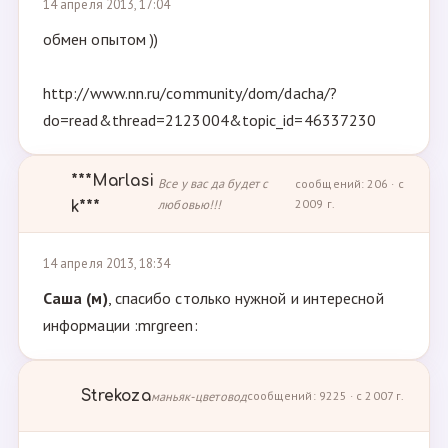
14 апреля 2013, 17:04
обмен опытом ))
http://www.nn.ru/community/dom/dacha/?
do=read&thread=2123004&topic_id=46337230
***Marlasi
Все у вас да будет с
сообщений: 206 · с
любовью!!!
2009 г.
k***
14 апреля 2013, 18:34
Саша (м)
, спасибо столько нужной и интересной
информации :mrgreen:
Strekoza
маньяк-цветовод
сообщений: 9225 · с 2007 г.