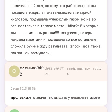
замочила на 2 дня, потому что работала, потом
посадила, накрыла пакетами,полила янтарной
кислотой, подышала углекислым газом, но не во
все, поставила в теплое место. :idiot2: В которые
дышала- там есть ростки!!!! :mrgreen: , теперь
накрыла пакетами и подышала во все остальные,
сложила ручки и жду результата :shock: вот такие
пляски :ой засмущали:
оленька040
8951-449-37-
сообщений: 807 · с 2012
О
71
г.
2
2 мая 2013, 03:56
пролеска
,что значит подышать углекислым газом?