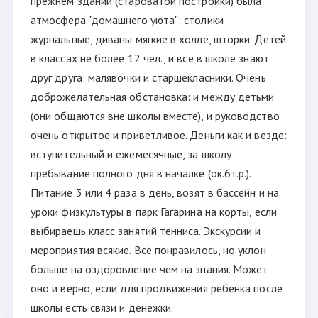
прежнем здании (староватой постройки) была
атмосфера "домашнего уюта": столики
журнальные, диваны мягкие в холле, шторки. Детей
в классах не более 12 чел., и все в школе знают
друг друга: малявочки и старшекласники. Очень
доброжелательная обстановка: и между детьми
(они общаются вне школы вместе), и руководство
очень открытое и приветливое. Деньги как и везде:
вступительный и ежемесячные, за школу
пребывание полного дня в началке (ок.6т.р.).
Питание 3 или 4 раза в день, возят в бассейн и на
уроки физкультуры в парк Гагарина на корты, если
выбираешь класс занятий тенниса. Экскурсии и
мероприятия всякие. Всё понравилось, но уклон
больше на оздоровление чем на знания. Может
оно и верно, если для продвижения ребёнка после
школы есть связи и денежки.