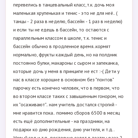
перевелись в танцевальный класс,т.к. дочь моя
маленькая хрупенькая и тенис - это не для неё.. (
танцы - 2 раза в неделю, бассейн - 1 раз в неделю)
и если ты не едешь в бассейн, то остаются с
параллельным классом в школе, т.к. тенис и
бассейн обычно в продленное время..кормят
нормально, фрукты каждый день, но на полдник
постоянно булки, макароны с сыром и запеканка,
которые дочь у меня в принципе не ест :-( Дети у
нас в классе хорошие в основном без "понтов"
парочку есть конечно человек, что в первом, что
во втором классе таких с завышенным гонором, но
их "осаживают".. нам учитель достался строгий -
мне нравится пока.. помимо сборов 6500 в месяц
есть ещё дополнительные - на праздники, на
подарки ко дню рождения, дню учителя, и т.д..
Новый год и т.п.. постоянно ездят в театры раза 2