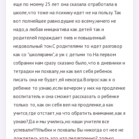
еще по моему 25 лет она сказала отработала в
школе,что тоже на психику идет не на пользу.Так
вот полнейшее равнодушие ко всему,ничего не
надо,а любая инициатива как детей так и
родителей пораждает гнев и повышенный
недовольный тон.С родителями то идет разговор
как со "школярами",а уж с детьми то.На первом
собрании нам сразу сказано было,что в дневники и
тетрадки ни похвалу,ни как вел себя ребенок
писать она не будет,ей некогда.Вопрос:как я о
ребенке то узнаю,если вечером у них на продленке
воспитатель и она сможет рассказать о ребенке
только то, как он себя вел на продленке,а как
учится,где отстает,на что обратить внимание,как я
узнаю?Да и мы учились,но наши учителя все
успевали!!!Улыбки и похвалы Вы никогда от нее не
дождетесь,хоть это что педагогично? только