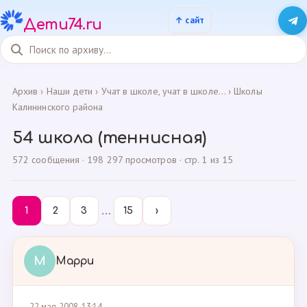
Дети74.ru
Архив
›
Наши дети
›
Учат в школе, учат в школе...
›
Школы
Калининского района
54 школа (теннисная)
572 сообщения · 198 297 просмотров · стр. 1 из 15
…
1
2
3
15
›
М
Марри
22 мая 2008, 13:14