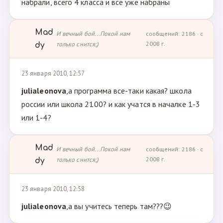
набрали, всего 4 класса и все уже набраны
Mad
И вечный бой...Покой нам
сообщений: 2186 · с
только снится;)
2008 г.
dy
23 января 2010, 12:57
julialeonova
,а программа все-таки какая? школа
россии или школа 2100? и как учатся в началке 1-3
или 1-4?
Mad
И вечный бой...Покой нам
сообщений: 2186 · с
только снится;)
2008 г.
dy
23 января 2010, 12:58
julialeonova
,а вы учитесь теперь там???😉