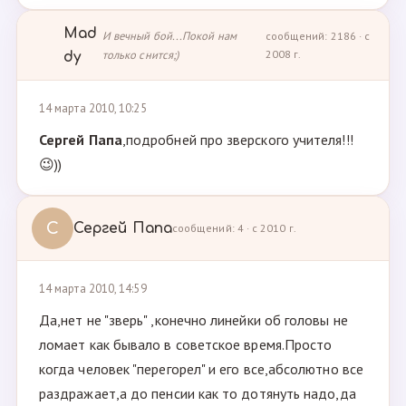
Mad
И вечный бой...Покой нам
сообщений: 2186 · с
только снится;)
2008 г.
dy
14 марта 2010, 10:25
Сергей Папа
,подробней про зверского учителя!!!
😉))
С
Сергей Папа
сообщений: 4 · с 2010 г.
14 марта 2010, 14:59
Да,нет не "зверь" ,конечно линейки об головы не
ломает как бывало в советское время.Просто
когда человек "перегорел" и его все,абсолютно все
раздражает,а до пенсии как то дотянуть надо,да