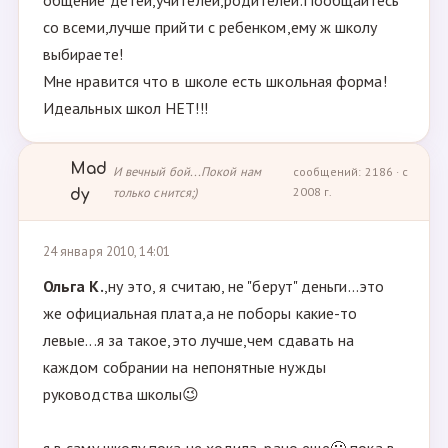
общение детей,учителей,родителей.Пообщайтесь
со всеми,лучше прийти с ребенком,ему ж школу
выбираете!
Мне нравится что в школе есть школьная форма!
Идеальных школ НЕТ!!!
Mad
И вечный бой...Покой нам
сообщений: 2186 · с
только снится;)
2008 г.
dy
24 января 2010, 14:01
Ольга К.
,ну это, я считаю, не "берут" деньги...это
же официальная плата,а не поборы какие-то
левые...я за такое,это лучше,чем сдавать на
каждом собрании на непонятные нужды
руководства школы😉