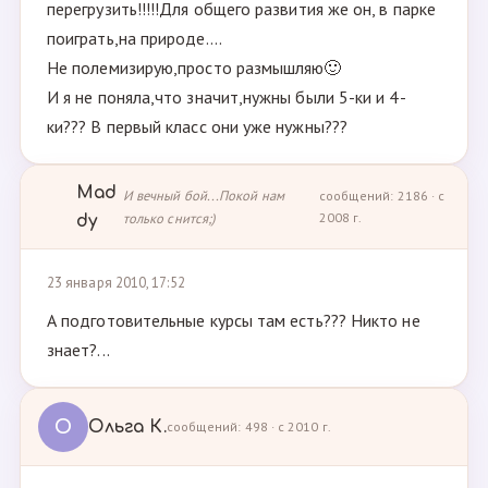
перегрузить!!!!!Для общего развития же он, в парке
поиграть,на природе....
Не полемизирую,просто размышляю🙂
И я не поняла,что значит,нужны были 5-ки и 4-
ки??? В первый класс они уже нужны???
Mad
И вечный бой...Покой нам
сообщений: 2186 · с
только снится;)
2008 г.
dy
23 января 2010, 17:52
А подготовительные курсы там есть??? Никто не
знает?...
О
Ольга К.
сообщений: 498 · с 2010 г.