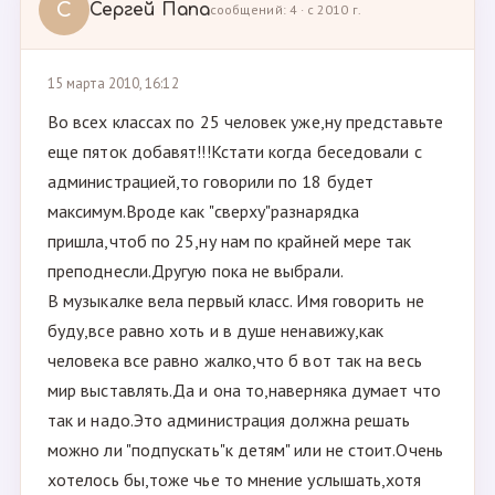
С
Сергей Папа
сообщений: 4 · с 2010 г.
15 марта 2010, 16:12
Во всех классах по 25 человек уже,ну представьте
еще пяток добавят!!!Кстати когда беседовали с
администрацией,то говорили по 18 будет
максимум.Вроде как "сверху"разнарядка
пришла,чтоб по 25,ну нам по крайней мере так
преподнесли.Другую пока не выбрали.
В музыкалке вела первый класс. Имя говорить не
буду,все равно хоть и в душе ненавижу,как
человека все равно жалко,что б вот так на весь
мир выставлять.Да и она то,наверняка думает что
так и надо.Это администрация должна решать
можно ли "подпускать"к детям" или не стоит.Очень
хотелось бы,тоже чье то мнение услышать,хотя