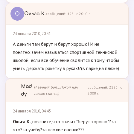
О
Ольга К.
сообщений: 498 · с 2010 г.
23 января 2010, 20:31
А деньги там берут и берут хорошо! И не
понятно:зачем называться спортивной теннисной
школой, если все обучение сводится к тому чтобы
уметь держать ракетку в руках!?(в парке,на пляже)
Mad
И вечный бой...Покой нам
сообщений: 2186 · с
только снится;)
2008 г.
dy
24 января 2010, 04:45
Ольга К.
,поясните,что значит "берут хорошо"?за
что?за учебу?за плохие оценки???...