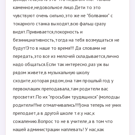
каменное,недовольное лицо.Дети то это
чувствуют очень сильно,это же не "болванки" с
токарного станка выходят,всю фальш сразу
видят.Прививается,покорность и
безинициативность,тогда на тебя возмущаться не
будут!Это в наше то время!!! Да словами не
передать,это все из мелочей складывается,лично
надо общаться.Если так интересно,раз уж вы
рядом живете,в музыкальную школу
сходите,которая рядом,она там прошлый год у
первоклашек преподавала,там родители вас
просветят.По их "просьбам трудящихся" (молодцы
родители!!!не отмалчивались!!!!)она теперь не уних
преподает,а в другой школе т.е.у нас,к
сожалению.Вопрос то не в учителе,а в том что
нашей администрации наплевать! У нас,как