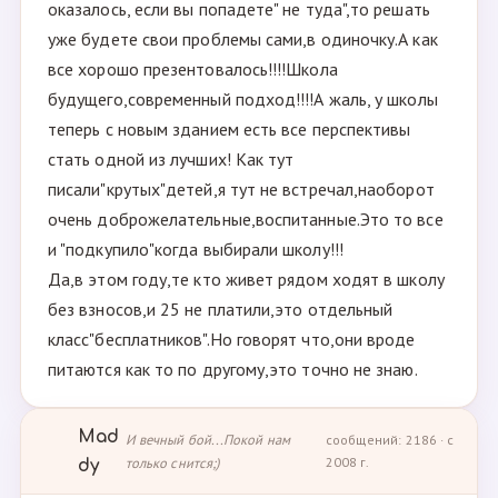
оказалось, если вы попадете" не туда",то решать
уже будете свои проблемы сами,в одиночку.А как
все хорошо презентовалось!!!!Школа
будущего,современный подход!!!!А жаль, у школы
теперь с новым зданием есть все перспективы
стать одной из лучших! Как тут
писали"крутых"детей,я тут не встречал,наоборот
очень доброжелательные,воспитанные.Это то все
и "подкупило"когда выбирали школу!!!
Да,в этом году,те кто живет рядом ходят в школу
без взносов,и 25 не платили,это отдельный
класс"бесплатников".Но говорят что,они вроде
питаются как то по другому,это точно не знаю.
Mad
И вечный бой...Покой нам
сообщений: 2186 · с
только снится;)
2008 г.
dy