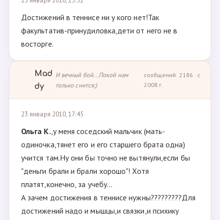
23 января 2010, 13:52
Достижений в теннисе ни у кого нет!Так
факультатив-принудиловка,дети от него не в
восторге.
Mad
И вечный бой...Покой нам
сообщений: 2186 · с
только снится;)
2008 г.
dy
23 января 2010, 17:45
Ольга К.
,у меня соседский мальчик (мать-
одиночка,тянет его и его старшего брата одна)
учится там.Ну они бы точно не вытянули,если бы
"деньги брали и брали хорошо"! Хотя
платят,конечно, за учебу...
А зачем достижения в теннисе нужны?????????Для
достижений надо и мышцы,и связки,и психику