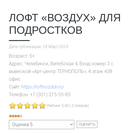
ЛОФТ «ВОЗДУХ» ДЛЯ
ПОДРОСТКОВ
Дата публикации:
24 Март 2024
.
Возраст:
5+
Адрес:
Челябинск, Витебская 4, Вход номер 3 с
вывеской «Арт-центр ТЕРНОПОЛЬ»; 4 этаж 438
офис
Сайт:
https://loftvozduh.ru/
Телефон:
+7 (351) 215-55-83
Рейтинг 5.00 ( 2 голосов)
Рейтинг:
Пожалуйста,
4
/
5
оцените