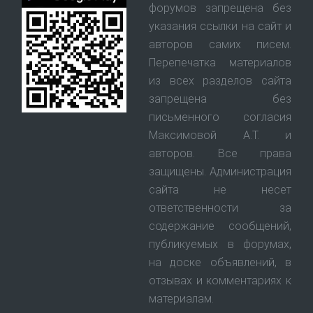
форумов запрещена без
указания ссылки на сайт и
авторов самих писем.
Перепечатка материалов
из всех разделов сайта
запрещена без
письменного согласия
Максимовой А.Т. и
авторов. Все права
защищены. Администрация
сайта не несет
ответственности за
содержание сообщений,
публикуемых в форумах,
на доске объявлений, в
отзывах и комментариях к
материалам.