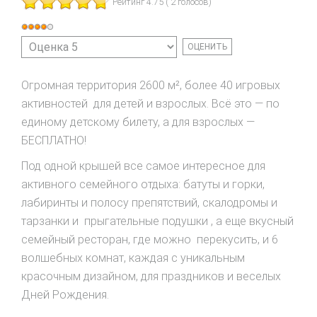
Рейтинг 4.75 ( 2 голосов)
Рейтинг:
Пожалуйста,
4
/
5
оцените
Огромная территория 2600 м², более 40 игровых
активностей для детей и взрослых. Всё это — по
единому детскому билету, а для взрослых —
БЕСПЛАТНО!
Под одной крышей все самое интересное для
активного семейного отдыха: батуты и горки,
лабиринты и полосу препятствий, скалодромы и
тарзанки и прыгательные подушки , а еще вкусный
семейный ресторан, где можно перекусить, и 6
волшебных комнат, каждая с уникальным
красочным дизайном, для праздников и веселых
Дней Рождения.