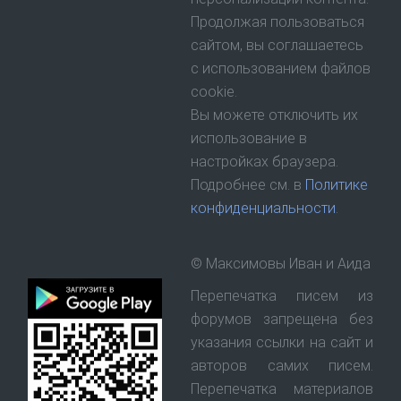
Продолжая пользоваться
сайтом, вы соглашаетесь
с использованием файлов
cookie.
Вы можете отключить их
использование в
настройках браузера.
Подробнее см. в
Политике
конфиденциальности
.
© Максимовы Иван и Аида
Перепечатка писем из
форумов запрещена без
указания ссылки на сайт и
авторов самих писем.
Перепечатка материалов