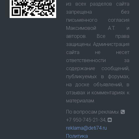
из всех разделов сайта
запрещена без
письменного согласия
Максимовой А.Т. и
авторов. Все права
защищены. Администрация
сайта не несет
ответственности за
содержание сообщений,
публикуемых в форумах,
на доске объявлений, в
отзывах и комментариях к
материалам.
По вопросам рекламы:
+7 950-745-21-34,
reklama@deti74.ru
Политика