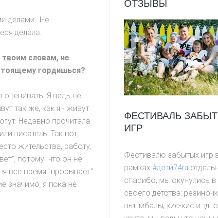
ОТЗЫВЫ
ми делами. Не
еся делала.
о твоим словам, не
настоящему гордишься?
 оценивать. Я ведь не
т так же, как я - живут
ФЕСТИВАЛЬ ЗАБЫ
могут. Недавно прочитала
ИГР
ли писатель. Так вот,
есто жительства, работу,
Фестивалю забытых игр 
вет", потому что он не
рамках
#дети74ru
отдель
ня все время "прорывает".
спасибо, мы окунулись в
е значимо, я пока не
своего детства: резиночк
вышибалы, кис-кис и тд. 