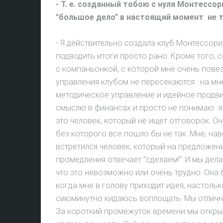
- Т. е. созданный тобою с нуля Монтессо
"большое дело" в настоящий момент не 
- Я действительно создала клуб Монтессори,
подводить итоги просто рано. Кроме того, с
с компаньонкой, с которой мне очень пове
управления клубом не пересекаются: на м
методическое управление и идейное продви
смыслю в финансах и просто не понимаю яз
это человек, который не ищет отговорок. О
без которого все пошло бы не так. Мне, на
встретился человек, который на предложени
промедления отвечает "сделаем!". И мы дела
что это невозможно или очень трудно. Она б
когда мне в голову приходит идея, настольк
сиюминутно кидаюсь воплощать. Мы отлично
За короткий промежуток времени мы открыл