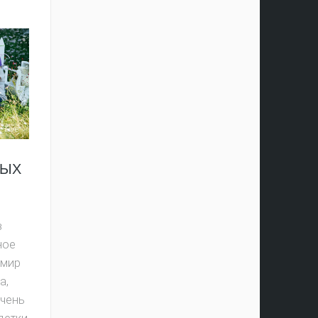
ТЫХ
в
ное
 мир
а,
очень