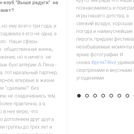
круто, мы рады что наши 
ри-клуб "Выше радуги" на
познакомились и поиграл
тянет?
игры нашего детства, а
свежий воздух, хорошая
 но ему всего три года, и
погода и наивкуснейшие
оздавала я его не одна, а
пироги, придали фестив
зло. Наши сферы
незабываемые моменты 
не общественная жизнь,
яркие фотографии. И
жение, но я ничего не
снова
#дети74live
удивил
ык бухгалтерии. А Лена -
сюрпризами и вкусными
на тот идеальный партнер,
угощениями.
верное, впервые в жизни
е "сделаем?" без
ем, не озадачиваясь тем,
Фестиваль забытых игр
День рождения сай
Забег в ползунк
Детский Фес
Фестивал
фести
Де
олее практична, а я,
о в нее верю, что
 дополняем друг друга.
и группы до трех лет и