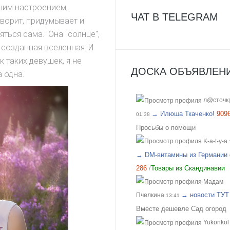
малейшем дуновении ветерка
шим настроением,
ЧАТ В TELEGRAM
идет приятное охлаждение. 
творит, придумывает и
очень понравилось, рекомен
яться сама. Она "солнце",
Отличные полотенца, мяконьк
 созданная вселенная. И
хорошо впитывают. Спасибо 
к таких девушек, я не
ДОСКА ОБЪЯВЛЕНИ
подарочек и что получилось
 одна.
учесть пожелания по цвету!!!
Отличный организатор, всегд
л@сточ
поможет с выбором!
→ Илюша Ткаченко!
909
01:38
Просьбы о помощи
K-a-t-y-a
→ DM-витамины из Германии 
286
/
Товары из Скандинавии
Мадам
→ новости ТУТ
Пчелкина
13:41
Вместе дешевле Сад огород
Yukonkol