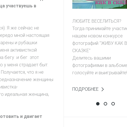
ца участвуешь в
ЛЮБИТЕ ВЕСЕЛИТЬСЯ?
ся). Я же сейчас не
Тогда принимайте участи
"Передо мной настоящая
нашем новом конкурсе
варены и рубашки
фотографий "ЖИВУ КАК 
 меня активисткой
СКАЗКЕ"
на бегу и бег этот
Делитесь вашими
о у меня страдает быт:
фотографиями в альбоме 
Получается, что я не
голосуйте и выигрывайте
предназначение женщины
ивистка-
ПОДРОБНЕЕ
то идеальная женщина,
Фотоконкурс 
Выиграй 
НАПИШ
готовить и двигает