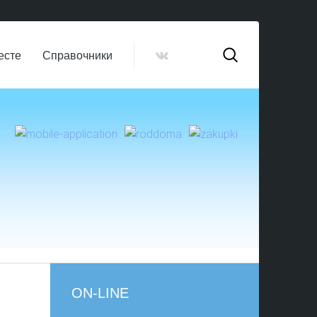
есте
Справочники
ON-LINE