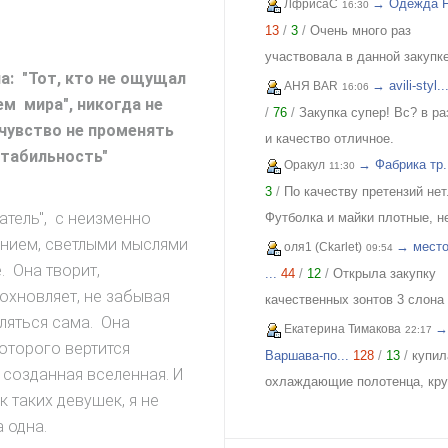
похвастаться своей
→ Одежда FI
ЛфрисаС
16:30
обновкой,заказывала сарафа
13
/
3
/
Очень много раз
закупке (Нагорная трикотаж) 
участвовала в данной закупке
а: "Тот, кто не ощущал
осталась в полном восторге 
приобретала и для себя и под
→ avili-styl..
АНЯ BAR
16:06
ем мира", никогда не
качества)) Соответствие
и джинсы, и джемпера, и плат
/
76
/
Закупка супер! Вс? в р
 чувство не променять
размерности и качество Выш
блузки, вещи качественные,
и качество отличное.
табильность"
всяких похвал))
соответствуют размеру и
→ Фабрика тр.
Оракул
11:30
описанию, организатор умнич
3
/
По качеству претензий нет
всегда оперативно отвечает, 
атель", с неизменно
Футболка и майки плотные, н
удовольствием буду участво
нием, светлыми мыслями
растягиваются. Читала отзыв
→ место
оля1 (Ckarlet)
09:54
еще!
. Она творит,
тк люблю не в облипку вещи,
...
44
/
12
/
Открыла закупку
охновляет, не забывая
свой 46р-р заказала все вещи
качественных зонтов 3 слона
ляться сама. Она
все равно получилось в облип
,пробуем собрать
→
Екатерина Тимакова
22:17
которого вертится
на мой взгляд на рост 165-16
https://zakupki.deti74.ru/index
Варшава-по...
128
/
13
/
купил
созданная вселенная. И
женский, у меня 173 мне
route=purchase/show&id=1851
охлаждающие полотенца, кру
к таких девушек, я не
коротковато, но ношу все вещ
намочила, отжала и на плечи,
 одна.
юбками не заправляя.
счет сетчатого переплетения