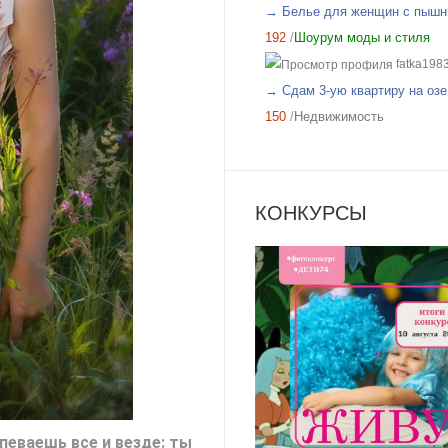
→ Белье для женщин с пышн
192
/
Шоурум моды и стиля
fatka198
→ Сдам 3-ую квартиру на озе.
150
/
Недвижимость
КОНКУРСЫ
певаешь все и везде: ты