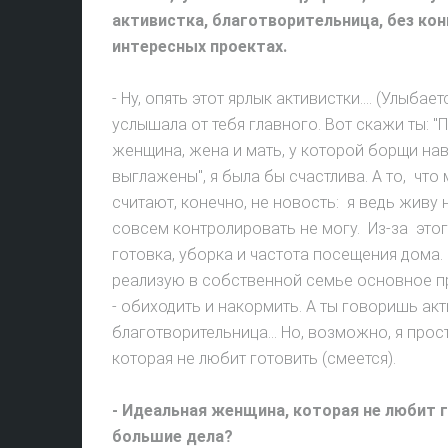
активистка, благотворительница, без кон
интересных проектах.
- Ну, опять этот ярлык активистки…. (Улыбает
услышала от тебя главного. Вот скажи ты: 
женщина, жена и мать, у которой борщи на
выглажены", я была бы счастлива. А то, что
считают, конечно, не новость: я ведь живу 
совсем контролировать не могу. Из-за этог
готовка, уборка и частота посещения дома. 
реализую в собственной семье основное 
- обиходить и накормить. А ты говоришь акт
благотворительница… Но, возможно, я прос
которая не любит готовить (смеется).
- Идеальная женщина, которая не любит 
большие дела?