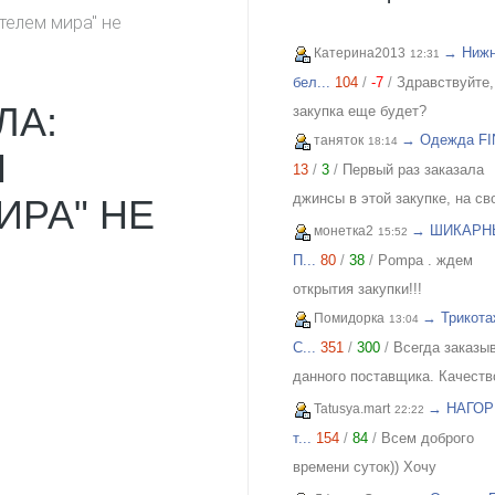
телем мира" не
→ Ниж
Катерина2013
12:31
бел...
104
/
-7
/
Здравствуйте,
ЛА:
закупка еще будет?
→ Одежда FIN
таняток
18:14
Я
13
/
3
/
Первый раз заказала
джинсы в этой закупке, на св
ИРА" НЕ
46, взяла 29. Организатор
→ ШИКАРН
монетка2
15:52
оперативно отвечает на вопр
П...
80
/
38
/
Pompa . ждем
Спасибо!!!
открытия закупки!!!
→ Трикота
Помидорка
13:04
C...
351
/
300
/
Всегда заказы
данного поставщика. Качеств
отличное, всем довольна!
→ НАГОР
Tatusya.mart
22:22
т...
154
/
84
/
Всем доброго
времени суток)) Хочу