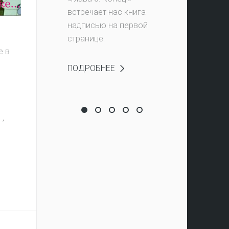
встречает нас книга
надписью на первой
странице.
е в
ПОДРОБНЕЕ
В
Тысяча лет вне Земли
История в листьях
Лапка кролика на удачу
Кому рождественской ка
Ты нашла другой вход
,
!
"Живу как в сказке"
домик-ночник!
И ОТЗЫВ - ВЫИГРАЙ ПРИЗ!