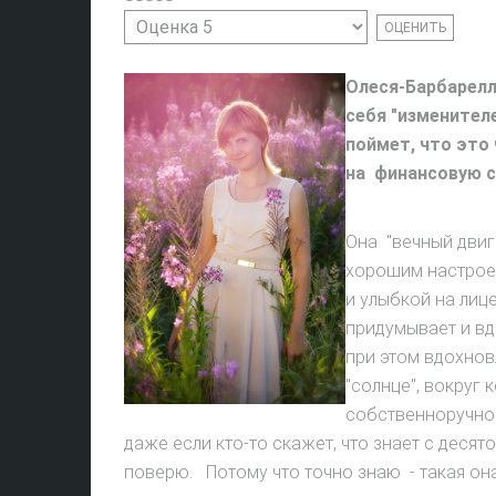
Пожалуйста,
3
/
5
оцените
Олеся-Барбарелл
себя "изменител
поймет, что это
на финансовую с
Она "вечный двиг
хорошим настрое
и улыбкой на лице
придумывает и вд
при этом вдохнов
"солнце", вокруг 
собственноручно 
даже если кто-то скажет, что знает с десято
поверю. Потому что точно знаю - такая она