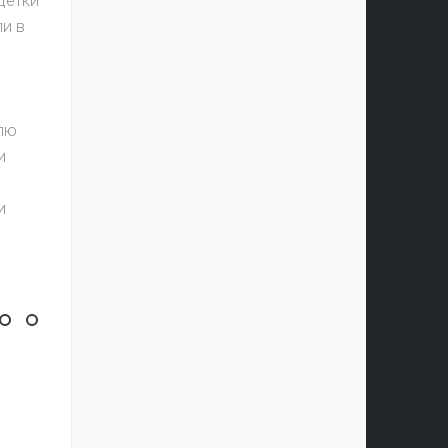
детки
и в
алю
и
и
та
ах
тиваль Мыльных Пузырей
ь цыплят по осени считают
валь #шокоlive
нь почтальона
Самый дружный класс
Первые победы