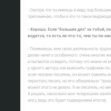
- Смотря, что ты имеешь в виду под больши
припоминаю, чтобы я что-то такое выдающе
- Хорошо. Если "больших дел" за тобой, п
водится, то есть ли что-то, чем ты по-
- Понимаешь, мне свою деятельность трудно
делаю ничего особенного: очень многие живу
и пытаются созидать, потому что иначе не 
у одного автора, как выяснить графоман ты и
если человек писатель, он может сменить м
перестать писать, но его обязательно "прор
может этого не делать. Я не писатель, но ме
А решать, насколько мое теперешнее заняти
могу, ведь это будет подведением итогов.