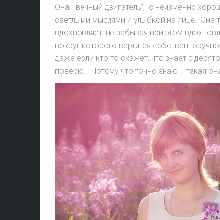
Она "вечный двигатель", с неизменно хоро
светлыми мыслями и улыбкой на лице. Она 
вдохновляет, не забывая при этом вдохновл
вокруг которого вертится собственноручно
даже если кто-то скажет, что знает с десято
поверю. Потому что точно знаю - такая она