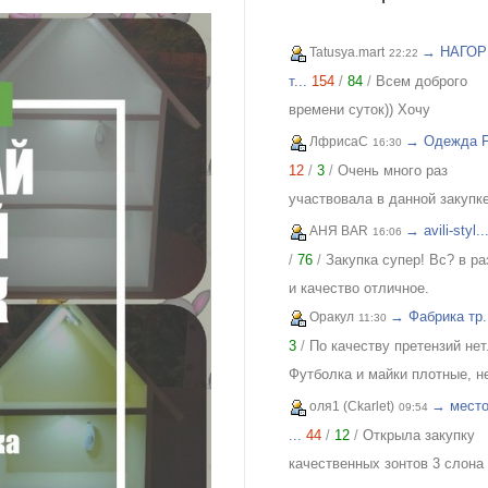
→ НАГОР
Tatusya.mart
22:22
т...
154
/
84
/
Всем доброго
времени суток)) Хочу
похвастаться своей
→ Одежда FI
ЛфрисаС
16:30
обновкой,заказывала сарафа
12
/
3
/
Очень много раз
закупке (Нагорная трикотаж) 
участвовала в данной закупке
осталась в полном восторге 
приобретала и для себя и под
→ avili-styl..
АНЯ BAR
16:06
качества)) Соответствие
и джинсы, и джемпера, и плат
/
76
/
Закупка супер! Вс? в р
размерности и качество Выш
блузки, вещи качественные,
и качество отличное.
всяких похвал))
соответствуют размеру и
→ Фабрика тр.
Оракул
11:30
описанию, организатор умнич
3
/
По качеству претензий нет
всегда оперативно отвечает, 
Футболка и майки плотные, н
удовольствием буду участво
растягиваются. Читала отзыв
→ место
оля1 (Ckarlet)
09:54
еще!
тк люблю не в облипку вещи,
...
44
/
12
/
Открыла закупку
свой 46р-р заказала все вещи
качественных зонтов 3 слона
все равно получилось в облип