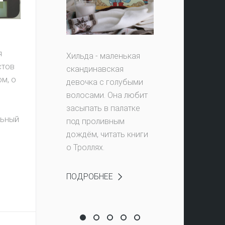
я
Хильда - маленькая
стов
скандинавская
м, о
девочка с голубыми
волосами. Она любит
засыпать в палатке
льный
под проливным
дождём, читать книги
о Троллях.
ПОДРОБНЕЕ
ик-ночник!
урс "Живу как в сказке"
И ОТЗЫВ - ВЫИГРАЙ ПРИЗ!
Что не так с Древесным человеком?
Волшебство по ночам
Снеговики? Нет, не слышали!
Все внимание на «здесь и
Приключения Снегови