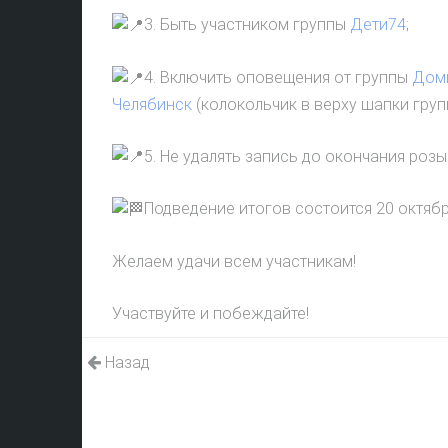
3. Быть участником группы
Дети74
;
4. Включить оповещения от группы
Доми
Челябинск
(колокольчик в верху шапки груп
5. Не удалять запись до окончания роз
Подведение итогов состоится 20 октябр
Желаем удачи всем участникам!
Участвуйте и побеждайте!
Назад