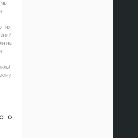
 мы
и
от их
ений.
ли на
и
кль!
мому
e
сайта
абытых игр
ь цыплят по осени считают
ий Фестиваль Мыльных Пузырей
бег в ползунках
День почтальона
Первые победы