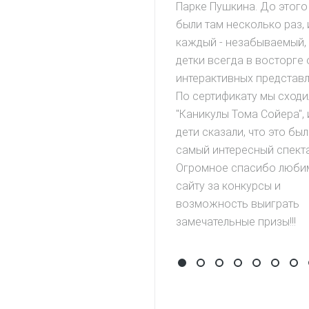
Парке Пушкина. До этого
были там несколько раз, 
каждый - незабываемый,
детки всегда в восторге 
интерактивных представл
По сертификату мы сходи
"Каникулы Тома Сойера", 
дети сказали, что это был
самый интересный спекта
Огромное спасибо люби
сайту за конкурсы и
возможность выиграть
замечательные призы!!!
Самый дружный класс
фестиваль #шокоliv
День рождения 
Фестиваль з
Фестивал
Детск
За