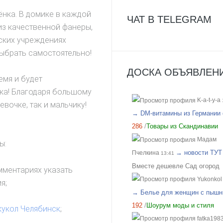
растянулась, пуговки на мест
ёнка. В домике в каждой
ЧАТ В TELEGRAM
одна ниточка не вылезла и цв
из качественной фанеры,
остался несмотря на паляще
ских учреждениях
солнце. Длину немного укоро
ыбрать самостоятельно!
т.к. она на рост 170, а меня р
ДОСКА ОБЪЯВЛЕНИ
невысокий. Размер 44/46 но 
емя и будет
достаточно свободно.. Спаси
ка! Благодаря большому
закупку!
K-a-t-y-a
вочке, так и мальчику!
→ DM-витамины из Германии 
286
/
Товары из Скандинавии
Мадам
ы:
→ новости ТУТ
Пчелкина
13:41
Вместе дешевле Сад огород
мментариях указать
Yukonkol
я;
→ Белье для женщин с пышн
192
/
Шоурум моды и стиля
кукол Челябинск
;
fatka198