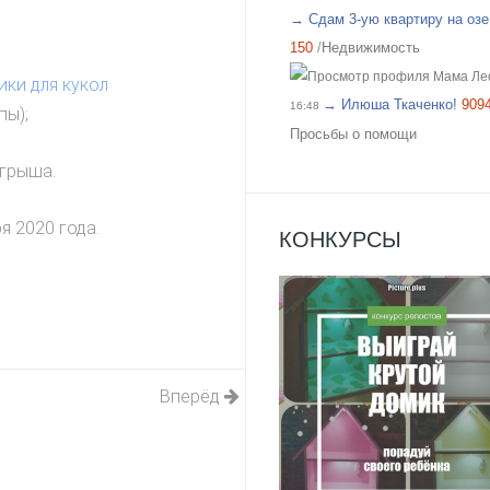
→ Сдам 3-ую квартиру на озе.
150
/
Недвижимость
Мама Ле
ки для кукол
→ Илюша Ткаченко!
909
16:48
пы);
Просьбы о помощи
ыгрыша.
я 2020 года.
КОНКУРСЫ
Вперёд