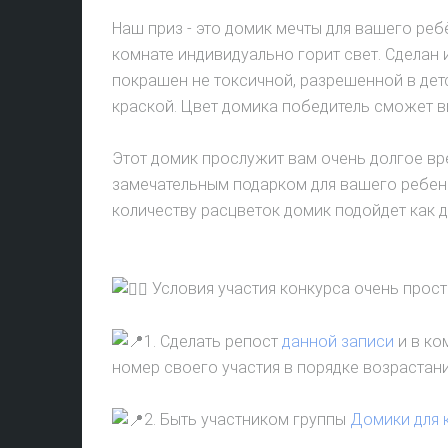
Наш приз - это домик мечты для вашего реб
комнате индивидуально горит свет. Сделан 
покрашен не токсичной, разрешенной в дет
краской. Цвет домика победитель сможет в
Этот домик прослужит вам очень долгое вр
замечательным подарком для вашего ребен
количеству расцветок домик подойдет как де
Условия участия конкурса очень прост
1. Сделать репост
данной записи
и в ко
номер своего участия в порядке возрастани
2. Быть участником группы
Домики для 