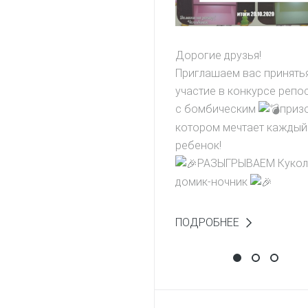
Дорогие друзья!
Приглашаем вас принять
участие в конкурсе репо
с бомбическим
призо
котором мечтает каждый
ребенок!
РАЗЫГРЫВАЕМ Куко
домик-ночник
ПОДРОБНЕЕ
Выиграй дом
Фотоконк
НАПИШ