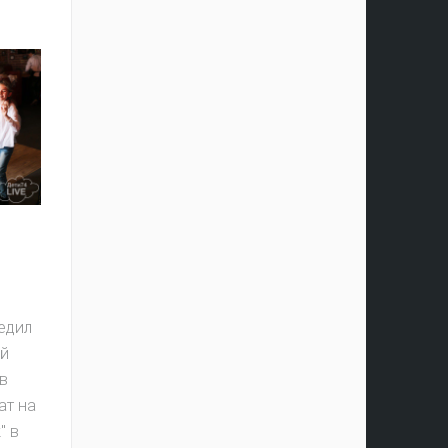
едил
ый
в
ат на
" в