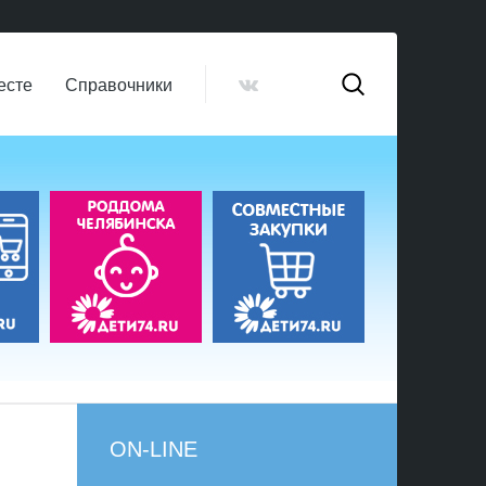
есте
Справочники
ON-LINE