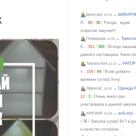
→ ШИКАРН
монетка2
15:52
К
П...
80
/
38
/
Pompa . ждем
открытия закупки!!!
→ Трикота
Помидорка
13:04
C...
351
/
300
/
Всегда заказы
данного поставщика. Качеств
отличное, всем довольна!
→ НАГОР
Tatusya.mart
22:22
т...
154
/
84
/
Всем доброго
времени суток)) Хочу
похвастаться своей
→ Одежда FI
ЛфрисаС
16:30
обновкой,заказывала сарафа
12
/
3
/
Очень много раз
закупке (Нагорная трикотаж) 
участвовала в данной закупке
осталась в полном восторге 
приобретала и для себя и под
→ avili-styl..
АНЯ BAR
16:06
качества)) Соответствие
и джинсы, и джемпера, и плат
/
76
/
Закупка супер! Вс? в р
размерности и качество Выш
блузки, вещи качественные,
и качество отличное.
всяких похвал))
соответствуют размеру и