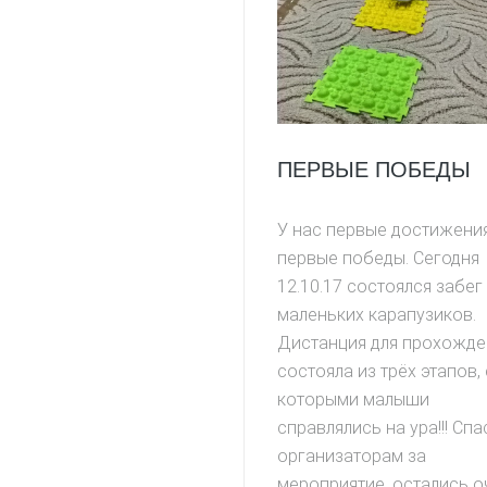
ПЕРВЫЕ ПОБЕДЫ
У нас первые достижени
первые победы. Сегодня
12.10.17 состоялся забег
маленьких карапузиков.
Дистанция для прохожде
состояла из трёх этапов, 
которыми малыши
справлялись на ура!!! Сп
организаторам за
мероприятие, остались о