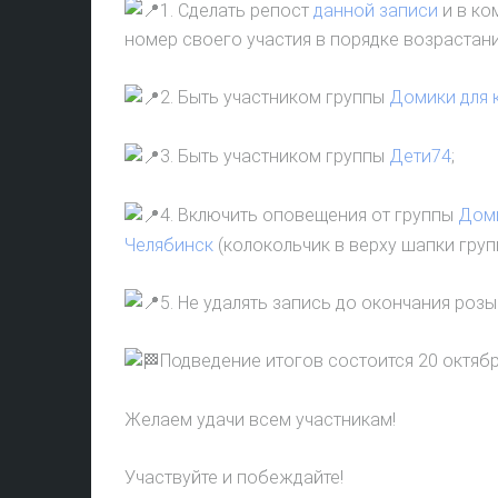
1. Сделать репост
данной записи
и в ко
номер своего участия в порядке возрастани
2. Быть участником группы
Домики для 
3. Быть участником группы
Дети74
;
4. Включить оповещения от группы
Доми
Челябинск
(колокольчик в верху шапки груп
5. Не удалять запись до окончания роз
Подведение итогов состоится 20 октябр
Желаем удачи всем участникам!
Участвуйте и побеждайте!