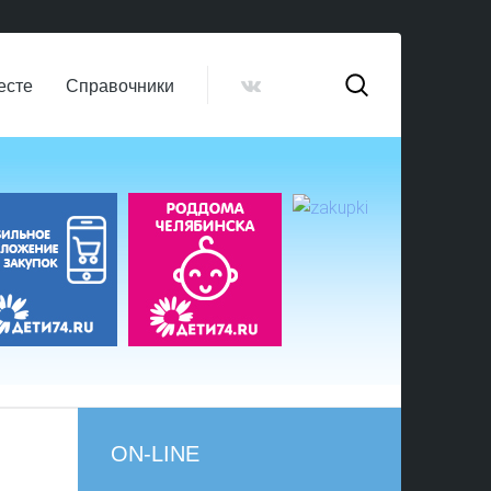
есте
Справочники
ON-LINE