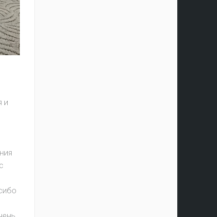
я и
ния
с
асибо
чень