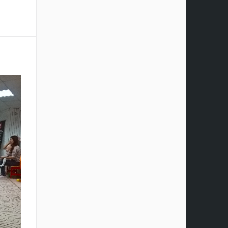
В - ВЫИГРАЙ ПРИЗ!
домик-ночник!
онкурс "Живу как в сказке"