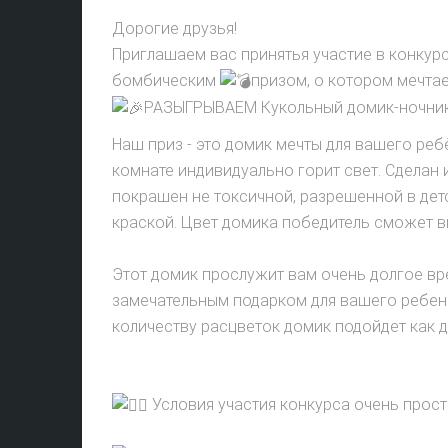
Дорогие друзья!
Приглашаем вас принятья участие в конкур
бомбическим
призом, о котором мечта
РАЗЫГРЫВАЕМ Кукольный домик-ночни
Наш приз - это домик мечты для вашего реб
комнате индивидуально горит свет. Сделан 
покрашен не токсичной, разрешенной в дет
краской. Цвет домика победитель сможет в
Этот домик прослужит вам очень долгое вр
замечательным подарком для вашего ребен
количеству расцветок домик подойдет как де
Условия участия конкурса очень прост