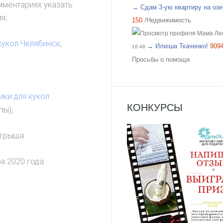
мментариях указать
→ Сдам 3-ую квартиру на озе.
я;
150
/
Недвижимость
Мама Ле
кукол Челябинск
;
→ Илюша Ткаченко!
909
16:48
Просьбы о помощи
ки для кукол
КОНКУРСЫ
пы);
ыгрыша.
я 2020 года.