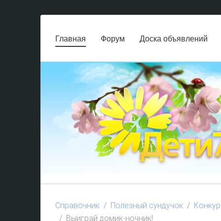
Главная
Форум
Доска объявлений
Справочник
Полезный сундучок
Конку
Выиграй домик-ночник!