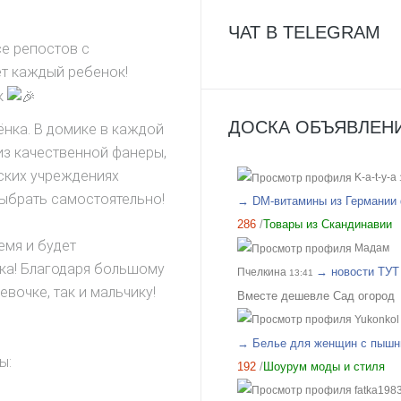
учесть пожелания по цвету!!!
ушила. В 30 тоже наверное в
ЧАТ В TELEGRAM
Отличный организатор, всегд
бы, но в хб лучше чтобы был
се репостов с
поможет с выбором!
посвободней.
ет каждый ребенок!
к
ДОСКА ОБЪЯВЛЕНИ
ёнка. В домике в каждой
из качественной фанеры,
ских учреждениях
K-a-t-y-a
ыбрать самостоятельно!
→ DM-витамины из Германии 
286
/
Товары из Скандинавии
емя и будет
Мадам
ка! Благодаря большому
→ новости ТУТ
Пчелкина
13:41
вочке, так и мальчику!
Вместе дешевле Сад огород
Yukonkol
→ Белье для женщин с пышн
ы:
192
/
Шоурум моды и стиля
fatka198