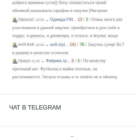
доброго времени суток)) Хочу похвастаться своей
обновкой,заказывала сарафан в закупке (Нагорная
трикотаж) и осталась в полном восторге от качества))
→ Одежда FIN...
13
/
3
/
Очень много раз
ЛфрисаС
16:30
Соответствие размерности и качество Выше всяких
участвовала в данной закупке, приобретала и для себя и
похвал))
подруг, и джинсы, и джемпера, и платья, и блузки, вещи
качественные, соответствуют размеру и описанию,
→ avili-styl...
141
/
76
/
Закупка супер! Вс?
АНЯ BAR
16:06
организатор умничка всегда оперативно отвечает, с
в размер и качество отличное.
удовольствием буду участвовать еще!
→ Фабрика тр...
9
/
3
/
По качеству
Оракул
11:30
претензий нет. Футболка и майки плотные, не
растягиваются. Читала отзывы и тк люблю не в облипку
вещи, на свой 46р-р заказала все вещи 48, все равно
получилось в облипку, и на мой взгляд на рост 165-168
женский, у меня 173 мне коротковато, но ношу все вещи с
ЧАТ В TELEGRAM
юбками не заправляя.