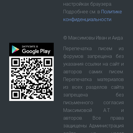
настройках браузера.
Подробнее см. в
Политике
конфиденциальности
.
© Максимовы Иван и Аида
Перепечатка писем из
форумов запрещена без
указания ссылки на сайт и
авторов самих писем.
Перепечатка материалов
из всех разделов сайта
запрещена без
письменного согласия
Максимовой А.Т. и
авторов. Все права
защищены. Администрация