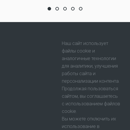
Шар из дружбы, ягод и хруста льда
Как поживает Санта-Клаус?
Как Маничка со Снегурочко
"Рождественская ночь"
Светлая и честная кни
Наш сайт использует
файлы cookie и
аналогичные технологии
для аналитики, улучшения
работы сайта и
персонализации контента.
Продолжая пользоваться
сайтом, вы соглашаетесь
с использованием файлов
cookie.
Вы можете отключить их
использование в