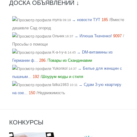
ДОСКА ОБЪЯВЛЕНИЙ ↓
→ новости ТУТ
185
/
Вместе
myrra
09:19
дешевле Сад огород
→ Илюша Ткаченко!
9097
/
Ольчик
16:37
Просьбы о помощи
→ DM-витамины из
K-a-t-y-a
14:45
Германии ф...
286
/
Товары из Скандинавии
→ Белье для женщин с
Yukonkol
14:37
пышным...
192
/
Шоурум моды и стиля
→ Сдам 3-ую квартиру
fatka1983
10:11
на озе...
150
/
Недвижимость
КОНКУРСЫ