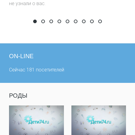
не узнали о вас.
Детский Фестиваль Мыльных Пузырей
День почтальона
Самый дружный класс
Забег в ползунках
День рождения сайта
Первые победы
Фестиваль забытых и
Фестиваль цыплят
фестиваль #шо
ON-LINE
Сейчас 181 посетителей
РОДЫ