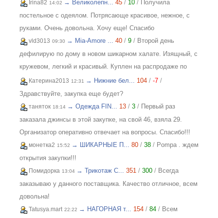
→ Великолепн...
45
/
10
/
Получила
Irina82
14:02
постельное с одеялом. Потрясающе красивое, нежное, с
руками. Очень довольна. Хочу еще! Спасибо
→ Mia-Amore ...
40
/
9
/
Второй день
vld3013
09:30
дефилирую по дому в новом шикарном халате. Изящный, с
кружевом, легкий и красивый. Куплен на распродаже по
отличной цене. Спасибо организатору за возможность
→ Нижние бел...
104
/
-7
/
Катерина2013
12:31
приобретать красивые вещи по приятным ценам. Желаю
Здравствуйте, закупка еще будет?
закупке процветания и долгожительства
→ Одежда FIN...
13
/
3
/
Первый раз
таняток
18:14
заказала джинсы в этой закупке, на свой 46, взяла 29.
Организатор оперативно отвечает на вопросы. Спасибо!!!
→ ШИКАРНЫЕ П...
80
/
38
/
Pompa . ждем
монетка2
15:52
открытия закупки!!!
→ Трикотаж C...
351
/
300
/
Всегда
Помидорка
13:04
заказываю у данного поставщика. Качество отличное, всем
довольна!
→ НАГОРНАЯ т...
154
/
84
/
Всем
Tatusya.mart
22:22