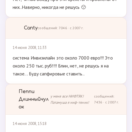
них..Наверно, никогда не решусь 🙁
Canty
сообщений: 7046 · с 2007 г.
14 июня 2008, 11:33
система Инвизилайн это около 7000 евро!!! Это
около 250 тыс. руб!!!! Блин, нет, не решусь я на
такое... Буду сапфировые ставить..
Пеппи
у меня все НИФТЯК!
сообщений:
Длинныйчул
Патамуша я ниф-тяник!
7436 · с 2007 г.
ок
14 июня 2008, 15:18