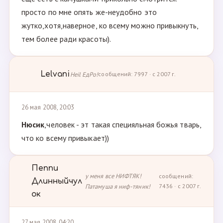
просто по мне опять же-неудобно это
жутко,хотя,наверное, ко всему можно привыкнуть,
тем более ради красоты).
Lelvani
Heil ЕдРо!
сообщений: 7997 · с 2007 г.
26 мая 2008, 20:03
Нюсик
,человек - эт такая специяльная божья тварь,
что ко всему привыкает))
Пеппи
у меня все НИФТЯК!
сообщений:
Длинныйчул
Патамуша я ниф-тяник!
7436 · с 2007 г.
ок
27 мая 2008, 04:20