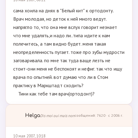
сама хоила на днях в "Белый кит" к ортодонту.
Врач молодая, но деток к ней много ведут.
напрягло то, что она мне вслух говорит незнает
что мне удалять,и надо ли..типа идите к нам
полечитесь, а там видно будет. меня такая
неопределенность пугает. тоже про зубы мудрости
заговаривала. по мне так туда ваще лезть не
стоит-они меня не беспокоят и нефиг. так что ищу
врача по опытней. вот думаю что ли в Стом
практику в Маркштадт сходить?
Тини как тебе там врач(ортодонт)?
Helga
Dis moi oui mais non
сообщений: 7620 · с 2006 г.
10 мая 2007, 10:18