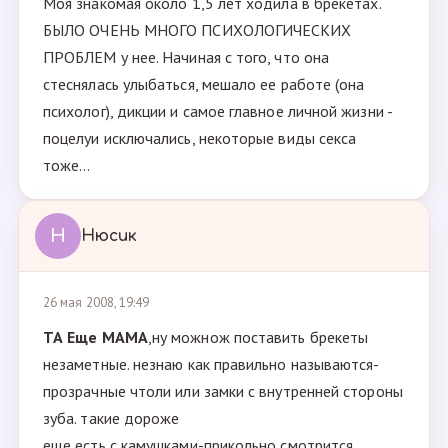
Моя знакомая около 1,5 лет ходила в брекетах.
БЫЛО ОЧЕНЬ МНОГО ПСИХОЛОГИЧЕСКИХ
ПРОБЛЕМ у нее. Начиная с того, что она
стеснялась улыбаться, мешало ее работе (она
психолог), дикции и самое главное личной жизни -
поцелуи исключались, некоторые виды секса
тоже...
Н
Нюсик
26 мая 2008, 19:49
ТА Ещe МАМА
,ну можнож поставить брекеты
незаметные. незнаю как правильно называются-
прозрачные чтоли или замки с внутренней стороны
зуба. такие дороже
еще есть с камушками-прикольно смотрится.