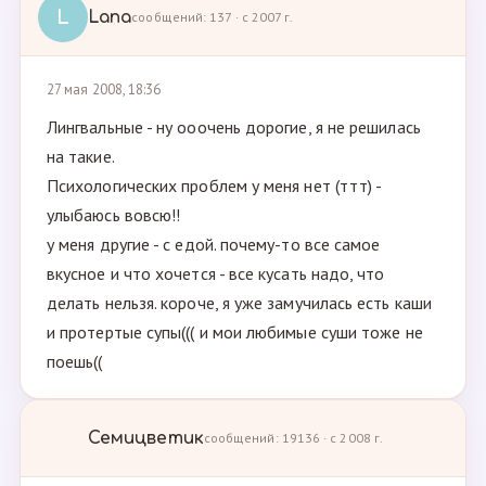
L
Lana
сообщений: 137 · с 2007 г.
27 мая 2008, 18:36
Лингвальные - ну ооочень дорогие, я не решилась
на такие.
Психологических проблем у меня нет (ттт) -
улыбаюсь вовсю!!
у меня другие - с едой. почему-то все самое
вкусное и что хочется - все кусать надо, что
делать нельзя. короче, я уже замучилась есть каши
и протертые супы((( и мои любимые суши тоже не
поешь((
Семицветик
сообщений: 19136 · с 2008 г.