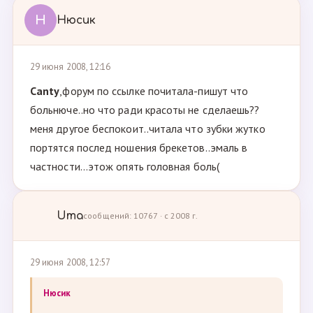
Н
Нюсик
29 июня 2008, 12:16
Canty
,форум по ссылке почитала-пишут что
больнюче..но что ради красоты не сделаешь??
меня другое беспокоит..читала что зубки жутко
портятся послед ношения брекетов..эмаль в
частности...этож опять головная боль(
Uma
сообщений: 10767 · с 2008 г.
29 июня 2008, 12:57
Нюсик