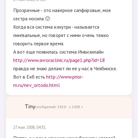
Прозрачные - это наверное сапфировые, моя
сестра носила 🙂
Когда вся система изнутри - называется
лингвальные, но говорят с ними очень тяжко
говорить первое время.
А вот еще появилась система Инвизилайн
http://www.avroraclinic.ru/page1.php?id=18
правда не знаю делают ли ее у нас в Чеябинске.
Вот в Екб есть
http://www.prior-
m.ru/nev_ortodo.html
Tiny
сообщений: 1910 · с 2005 г.
27 мая 2008, 04:31