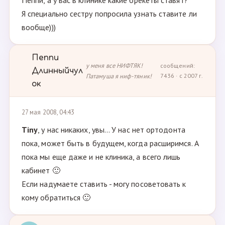
Пеппи, а у вас в клинике какие брекеты ставят?
Я специально сестру попросила узнать ставите ли
вообще)))
Пеппи
у меня все НИФТЯК!
сообщений:
Длинныйчул
Патамуша я ниф-тяник!
7436 · с 2007 г.
ок
27 мая 2008, 04:43
Tiny
, у нас никаких, увы... У нас нет ортодонта
пока, может быть в будущем, когда расширимся. А
пока мы еще даже и не клиника, а всего лишь
кабинет 🙂
Если надумаете ставить - могу посоветовать к
кому обратиться 🙂