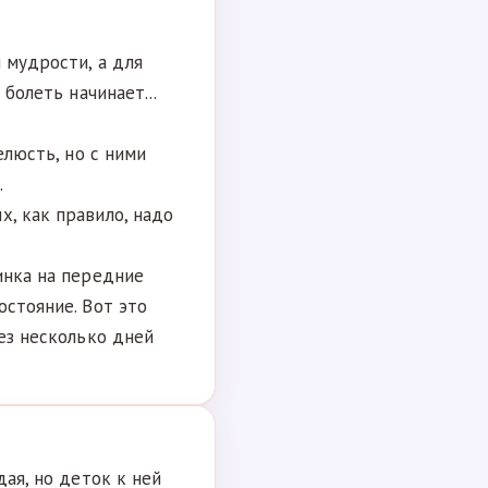
 мудрости, а для
 болеть начинает...
елюсть, но с ними
.
х, как правило, надо
инка на передние
остояние. Вот это
рез несколько дней
дая, но деток к ней