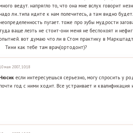
много ведут. напрягло то, что она мне вслух говорит нез
надо ли..типа идите к нам полечитесь, а там видно будет
неопределенность пугает. тоже про зубы мудрости загова
туда ваще лезть не стоит-они меня не беспокоят и нефиг.
опытней. вот думаю что ли в Стом практику в Маркштад
Тини как тебе там врач(ортодонт)?
10 мая 2007, 10:18
Нюсик
если интересуешься серьезно, могу спросить у ро
почти год с ними ходит. Все устраивает и квалификация 