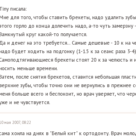
Tiny писала:
Мне для того, чтобы ставить брекеты, надо удалить зубы
этого горло до конца долечить надо, а-то чуть замерзну -
Замкнутый круг какой-то получается.
Да и денег на это требуется... Самые дешевые - 10 к на ч
надо будет ходить на подгонку (1-1.5 к за сеанс раза 3-4)
Самоподтягивающиеся брекеты стоят 20 к за челюсть и и
носить меньше времени.
Затем, после снятия брекетов, ставится небольшая пласт
верхние зубы, чтобы точно они не вернулись в прежнее с
меня больше всего и беспокоит, но врач уверяет, что че
уже и не чувствуется.
10 мая 2007, 08:22
сама хоила на днях в "Белый кит" к ортодонту. Врач моло