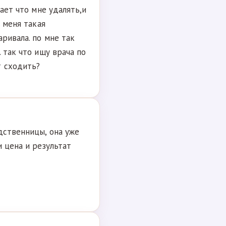
нает что мне удалять,и
. меня такая
ривала. по мне так
 так что ищу врача по
т сходить?
дственницы, она уже
и цена и результат