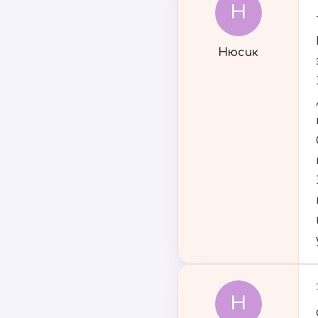
Н
Нюсик
Н