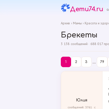
Дети74.ru
а
Архив
›
Мамы
›
Красота и здор
Брекеты
3 138 сообщений · 688 017 прос
…
1
2
3
79
Юлия
сообщений: 3761 · с