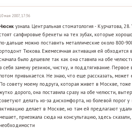
10 мая 2007, 17:36
Нюсик
узнала. Центральная стоматология - Курчатова, 28
стоят сапфировые брекеты на тех зубах, которые хорошо
по-дальше можно поставить металлические около 800-900
ортодонт Тюкова. Ежемесячная активация ей обходится в
сначала было дешевле так как она ставила на обе челюст
в себя замену резинок, чистку, и поддтягивание. Первое
потом привыкается. Не знаю, что еще рассказать, может 
По совету моему подруга, которая живет в Москве, тоже 
жутко дорого, она поставила сразу на обе челюсти, вытер
советуют делать из-за дискомфорта, но болевой порог у 
активацию делает в Москве, но там ей предлагают удали
мешает, приезжала сюда на консультацию, здесь сказали,
необходимости