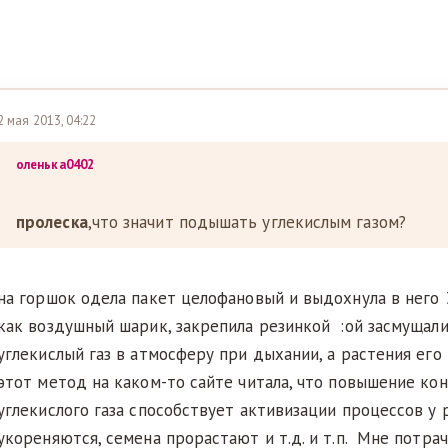
2 мая 2013, 04:22
оленька0402
пролеска
,что значит подышать углекислым газом?
на горшок одела пакет целофановый и выдохнула в него 3
как воздушный шарик, закрепила резинкой :ой засмущал
углекислый газ в атмосферу при дыхании, а растения его 
этот метод на каком-то сайте читала, что повышение ко
углекислого газа способствует активизации процессов у 
укореняются, семена прорастают и т.д. и т.п. Мне потра