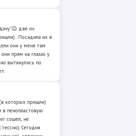
сдачу"😉 две оч
ришли). Посадила их в
ели они у меня там
 они прям на глазах у
чно вытянулись по
ет.
 (в которых пришли)
и в пенопластовую
ег сошел, не
тессно). Сегодня