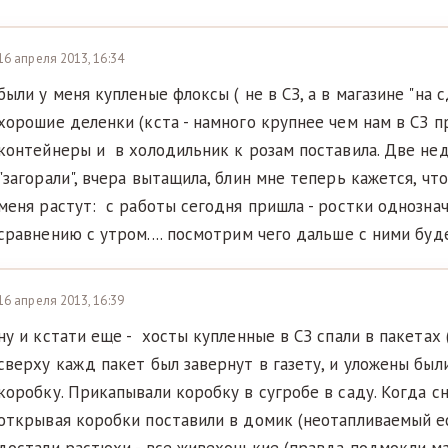
16 апреля 2013, 16:34
были у меня купленые флоксы ( не в СЗ, а в магазине "на 
хорошие деленки (кста - намного крупнее чем нам в СЗ п
контейнеры и в холодильник к розам поставила. Две нед
"загорали", вчера вытащила, блин мне теперь кажется, что
меня растут: с работы сегодня пришла - ростки однозна
сравнению с утром.... посмотрим чего дальше с ними буд
16 апреля 2013, 16:39
ну и кстати еще - хосты купленные в СЗ спали в пакетах
сверху кажд пакет был завернут в газету, и уложены был
коробку. Прикапывали коробку в сугробе в саду. Когда сн
открывая коробки поставили в домик (неотапливаемый ес