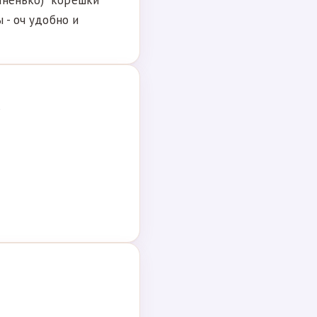
маненько) корешки
 - оч удобно и
?