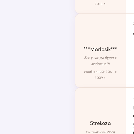
2011 г.
***Marlasik***
Все у вас да будет с
любовью!!!
сообщений: 206 · с
2009 г.
Strekoza
маньяк-цветовод