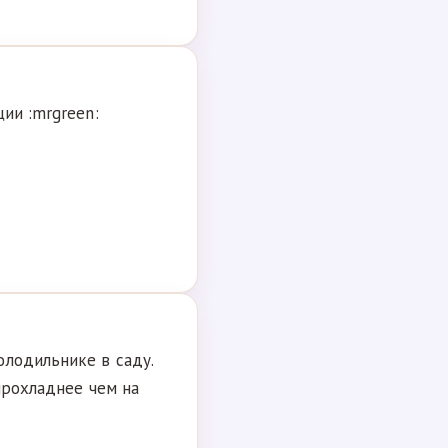
ии :mrgreen:
олодильнике в саду.
прохладнее чем на