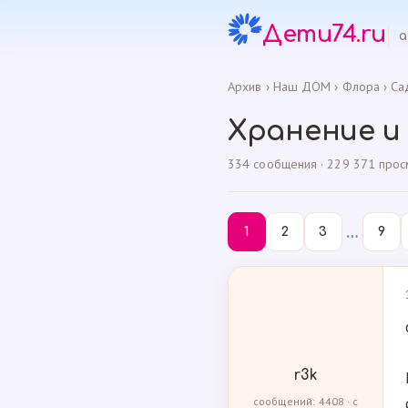
Дети74.ru
а
Архив
›
Наш ДОМ
›
Флора
›
Са
Хранение и
334 сообщения · 229 371 просмо
…
1
2
3
9
r3k
сообщений: 4408 · с