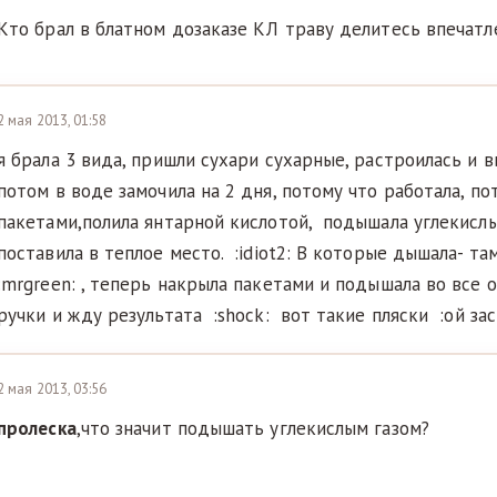
Кто брал в блатном дозаказе КЛ траву делитесь впечат
2 мая 2013, 01:58
я брала 3 вида, пришли сухари сухарные, растроилась и 
потом в воде замочила на 2 дня, потому что работала, по
пакетами,полила янтарной кислотой, подышала углекислым
поставила в теплое место. :idiot2: В которые дышала- там
:mrgreen: , теперь накрыла пакетами и подышала во все 
ручки и жду результата :shock: вот такие пляски :ой за
2 мая 2013, 03:56
пролеска
,что значит подышать углекислым газом?