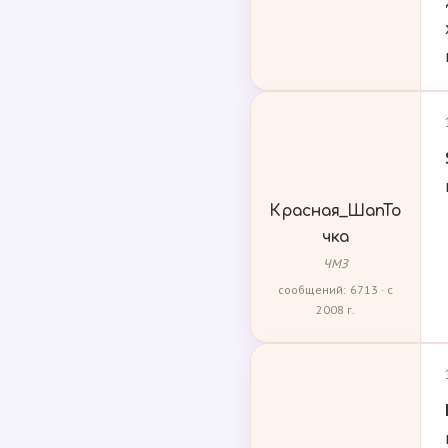
Красная_ШапТо
чка
ЧМЗ
сообщений: 6713 · с
2008 г.