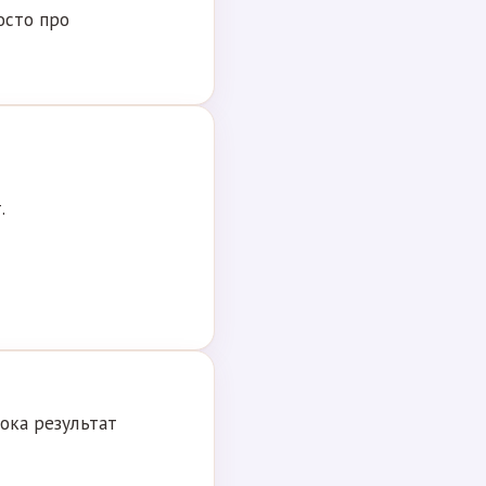
осто про
.
пока результат