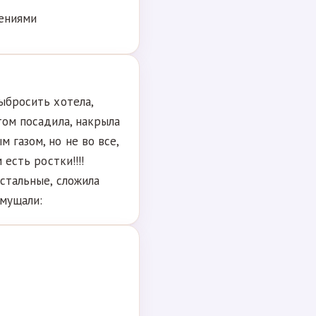
лениями
выбросить хотела,
том посадила, накрыла
 газом, но не во все,
 есть ростки!!!!
остальные, сложила
смущали: