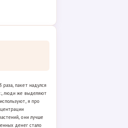
 раза, пакет надулся
и:, люди же выделяют
используют, я про
нцентрации
растений, они лучше
ченных денег стало