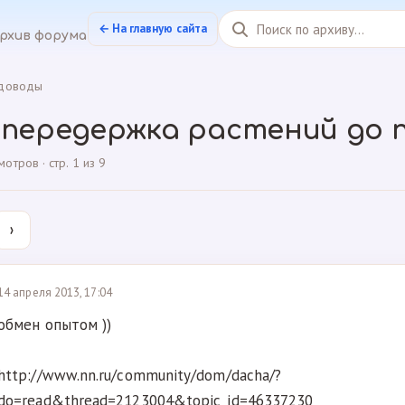
← На главную сайта
рхив форума
доводы
 передержка растений до 
тров · стр. 1 из 9
›
14 апреля 2013, 17:04
обмен опытом ))
http://www.nn.ru/community/dom/dacha/?
do=read&thread=2123004&topic_id=46337230