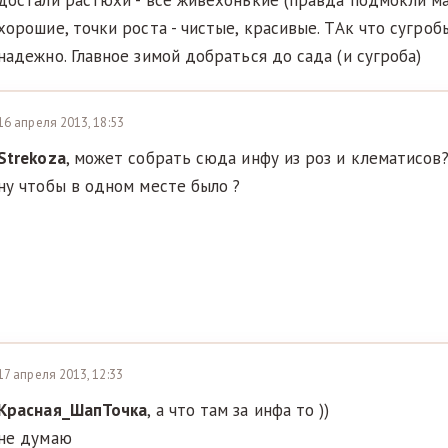
достали растюхи - все живехонькие (правда подмокли 
хорошие, точки роста - чистые, красивые. ТАк что сугробы
надежно. Главное зимой добраться до сада (и сугроба)
16 апреля 2013, 18:53
Strekoza
, может собрать сюда инфу из роз и клематисов
ну чтобы в одном месте было ?
17 апреля 2013, 12:33
Красная_ШапТочка
, а что там за инфа то ))
не думаю