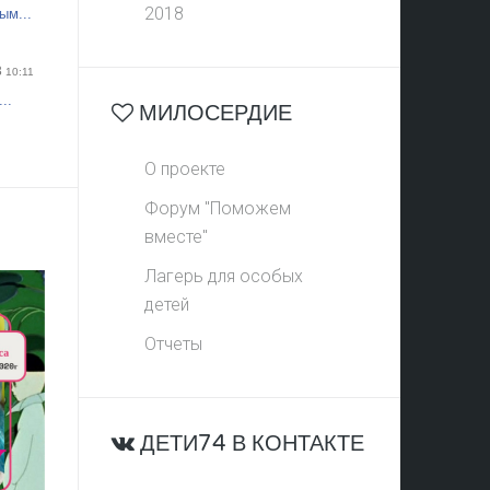
2018
ым...
3
10:11
..
МИЛОСЕРДИЕ
О проекте
Форум "Поможем
вместе"
Лагерь для особых
детей
Отчеты
ДЕТИ74 В КОНТАКТЕ