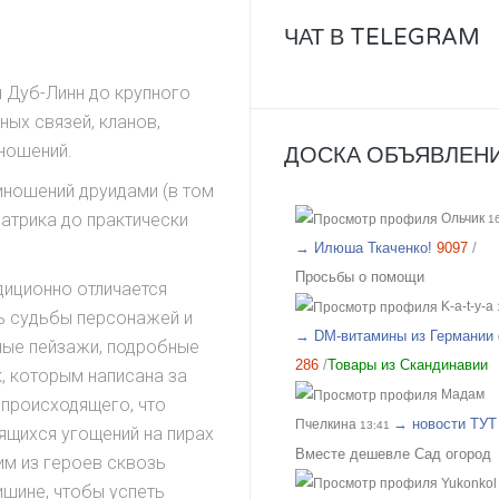
малейшем дуновении ветерка
ЧАТ В TELEGRAM
идет приятное охлаждение. 
очень понравилось, рекомен
я Дуб-Линн до крупного
Отличные полотенца, мяконьк
ых связей, кланов,
хорошо впитывают. Спасибо 
ношений.
ДОСКА ОБЪЯВЛЕНИ
подарочек и что получилось
учесть пожелания по цвету!!!
иношений друидами (в том
Отличный организатор, всегд
Патрика до практически
Ольчик
16
поможет с выбором!
→ Илюша Ткаченко!
9097
/
Просьбы о помощи
иционно отличается
K-a-t-y-a
ь судьбы персонажей и
→ DM-витамины из Германии 
ные пейзажи, подробные
286
/
Товары из Скандинавии
, которым написана за
Мадам
 происходящего, что
→ новости ТУТ
Пчелкина
13:41
ящихся угощений на пирах
Вместе дешевле Сад огород
ним из героев сквозь
Yukonkol
ишине, чтобы успеть