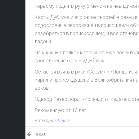
первому поднять руку с мечом на невидимог
Карты Дублина и его окрестностей в разные 
родословные персонажей в приложении обл
разобраться в происходящем, и все станови
ладони.
На книжных полках магазинов уже появило
продолжение саги – «Дублин».
Остаётся взять в руки «Сарум» и «Лондон», 
картину происходящего в Великобритании на
веков.
Эдвард Резерфорд. «Ирландия». Издательств
Рекомендую от 16 лет.
Категория:
Книги
.
Назад