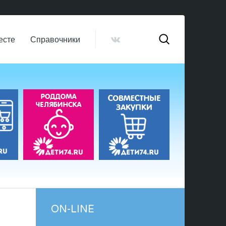
есте
Справочники
ON-LINE