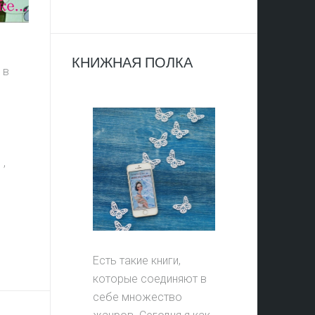
КНИЖНАЯ ПОЛКА
 в
В
,
Есть такие книги,
"Живу как в сказке"
домик-ночник!
И ОТЗЫВ - ВЫИГРАЙ ПРИЗ!
которые соединяют в
себе множество