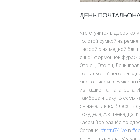
ДЕНЬ ПОЧТАЛЬОН
Кто стучится в дверь ко м
толстой сумкой на ремне,
цифрой 5 на медной бляш
синей форменной фураж
Это он, Это он, Ленингра
почтальон. У него сегодн
много Писем в сумке на б
Из Ташкента, Таганрога, 
Тамбова и Баку. В семь 
он начал дело, В десять 
похудела, А к двенадцати
часам Всё разнёс по адр
Сегодня
#дети74live
в
#с
день почтальона. Мы узн