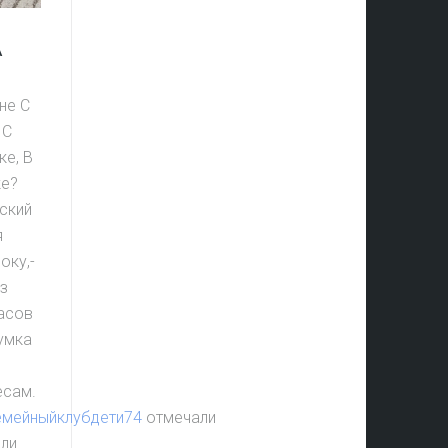
А
не С
 С
ке, В
ке?
дский
я
оку,-
Из
часов
сумка
есам.
емейныйклубдети74
отмечали
али