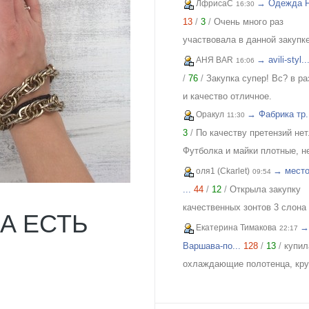
похвастаться своей
→ Одежда FI
ЛфрисаС
16:30
обновкой,заказывала сарафа
13
/
3
/
Очень много раз
закупке (Нагорная трикотаж) 
участвовала в данной закупке
осталась в полном восторге 
приобретала и для себя и под
→ avili-styl..
АНЯ BAR
16:06
качества)) Соответствие
и джинсы, и джемпера, и плат
/
76
/
Закупка супер! Вс? в р
размерности и качество Выш
блузки, вещи качественные,
и качество отличное.
всяких похвал))
соответствуют размеру и
→ Фабрика тр.
Оракул
11:30
описанию, организатор умнич
3
/
По качеству претензий нет
всегда оперативно отвечает, 
Футболка и майки плотные, н
удовольствием буду участво
растягиваются. Читала отзыв
→ место
оля1 (Ckarlet)
09:54
еще!
тк люблю не в облипку вещи,
...
44
/
12
/
Открыла закупку
свой 46р-р заказала все вещи
качественных зонтов 3 слона
А ЕСТЬ
все равно получилось в облип
,пробуем собрать
→
Екатерина Тимакова
22:17
на мой взгляд на рост 165-16
https://zakupki.deti74.ru/index
Варшава-по...
128
/
13
/
купил
женский, у меня 173 мне
route=purchase/show&id=1851
охлаждающие полотенца, кру
коротковато, но ношу все вещ
намочила, отжала и на плечи,
юбками не заправляя.
счет сетчатого переплетения