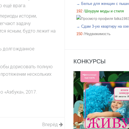
→ Белье для женщин с пышн
о ещё врага.
192
/
Шоурум моды и стиля
периоды истории,
fatka198
егчают задачу
→ Сдам 3-ую квартиру на озе.
тся ясным, будто лежит на
150
/
Недвижимость
сь долгожданное
КОНКУРСЫ
чтобы дорисовать полную
 протяжении нескольких
о «Азбука», 2017.
Вперёд