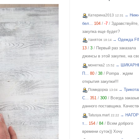
→ Ниж
Катерина2013
12:31
бел...
104
/
-7
/
Здравствуйте,
закупка еще будет?
→ Одежда FIN
таняток
18:14
13
/
3
/
Первый раз заказала
джинсы в этой закупке, на св
46, взяла 29. Организатор
→ ШИКАРН
монетка2
15:52
оперативно отвечает на вопр
П...
80
/
38
/
Pompa . ждем
Спасибо!!!
открытия закупки!!!
→ Трикота
Помидорка
13:04
C...
351
/
300
/
Всегда заказы
данного поставщика. Качеств
отличное, всем довольна!
→ НАГОР
Tatusya.mart
22:22
т...
154
/
84
/
Всем доброго
времени суток)) Хочу