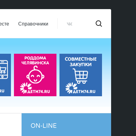
есте
Справочники
ON-LINE