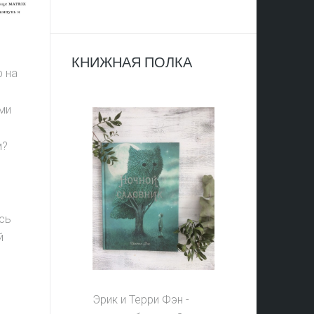
КНИЖНАЯ ПОЛКА
 на
ми
м?
сь
й
Эрик и Терри Фэн -