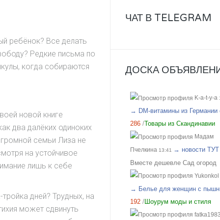
учесть пожелания по цвету!!!
ушила. В 30 тоже наверное в
ЧАТ В TELEGRAM
Отличный организатор, всегд
бы, но в хб лучше чтобы был
поможет с выбором!
посвободней.
ый ребёнок? Все делать
вободу? Редкие письма по
икулы, когда собираются
ДОСКА ОБЪЯВЛЕНИ
K-a-t-y-a
→ DM-витамины из Германии 
воей новой книге
286
/
Товары из Скандинавии
как два далёких одиноких
Мадам
огромной семьи Лиза не
→ новости ТУТ
Пчелкина
13:41
смотря на устойчивое
Вместе дешевле Сад огород
имание лишь к себе
Yukonkol
→ Белье для женщин с пышн
-тройка дней? Трудных, на
192
/
Шоурум моды и стиля
тихия может сдвинуть
fatka198