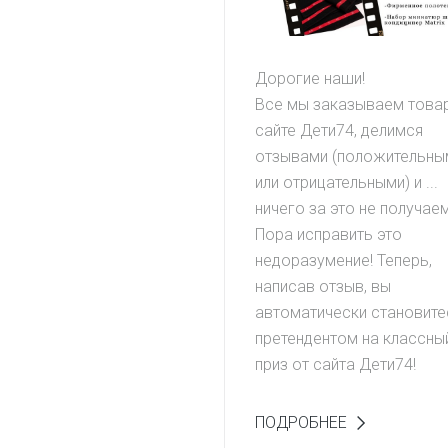
Дорогие наши!
Все мы заказываем товар
сайте Дети74, делимся
отзывами (положительны
или отрицательными) и ...
ничего за это не получае
Пора исправить это
недоразумение! Теперь,
написав отзыв, вы
автоматически становите
претендентом на классны
приз от сайта Дети74!
ПОДРОБНЕЕ