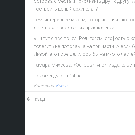
острова с места и приблизить друг к другу.
построить целый архипелаг?
Тем интереснее мысли, которые начинают о
дети после всех своих приключений.
«...и тут я все понял. Родителям [его] есть с 
поделить не пополам, а на три части. А если 
Лизой, это горе делилось бы на много частей.
Тамара Михеева. «Островитяне». Издательств
Рекомендую от 14 лет.
Категория:
Книги
.
Назад