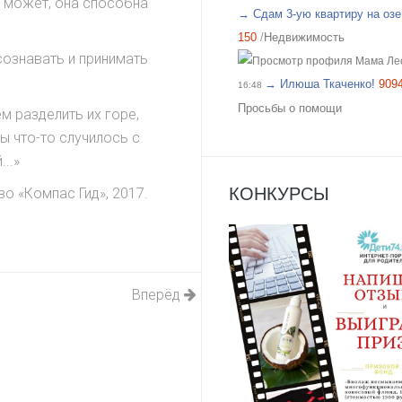
 А может, она способна
→ Сдам 3-ую квартиру на озе.
150
/
Недвижимость
сознавать и принимать
Мама Ле
→ Илюша Ткаченко!
909
16:48
Просьбы о помощи
кем разделить их горе,
бы что-то случилось с
..»
КОНКУРСЫ
о «Компас Гид», 2017.
Вперёд