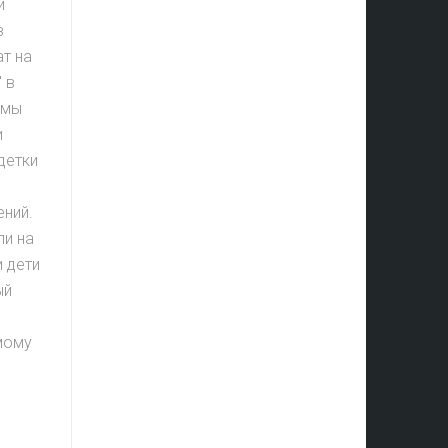
й
в
т на
 в
 мы
и
детки
ений.
ли на
и дети
ый
мому