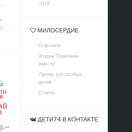
2018
..
о
4
/
МИЛОСЕРДИЕ
О проекте
Форум "Поможем
вместе"
Лагерь для особых
детей
Отчеты
ДЕТИ74 В КОНТАКТЕ