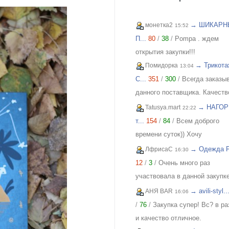
→ ШИКАРН
монетка2
15:52
П...
80
/
38
/
Pompa . ждем
открытия закупки!!!
→ Трикота
Помидорка
13:04
C...
351
/
300
/
Всегда заказы
данного поставщика. Качеств
отличное, всем довольна!
→ НАГОР
Tatusya.mart
22:22
т...
154
/
84
/
Всем доброго
времени суток)) Хочу
похвастаться своей
→ Одежда FI
ЛфрисаС
16:30
обновкой,заказывала сарафа
12
/
3
/
Очень много раз
закупке (Нагорная трикотаж) 
участвовала в данной закупке
осталась в полном восторге 
приобретала и для себя и под
→ avili-styl..
АНЯ BAR
16:06
качества)) Соответствие
и джинсы, и джемпера, и плат
/
76
/
Закупка супер! Вс? в р
размерности и качество Выш
блузки, вещи качественные,
и качество отличное.
всяких похвал))