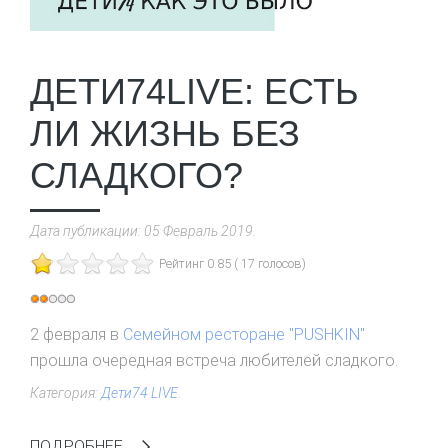
ДЕТИ74LIVE: ЕСТЬ
ЛИ ЖИЗНЬ БЕЗ
СЛАДКОГО?
Дата публикации:
05 Февраль 2019
.
Рейтинг 0.85 ( 17 голосов)
Рейтинг:
2
/
5
2 февраля в
Семейном ресторане "PUSHKIN"
прошла очередная встреча любителей сладкого.
Категория:
Дети74 LIVE
.
ПОДРОБНЕЕ...