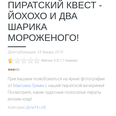
ПИРАТСКИЙ КВЕСТ -
ЙОХОХО И ДВА
ШАРИКА
МОРОЖЕНОГО!
Дата публикации:
24 Январь 2019
.
Рейтинг 0.57 ( 7 голосов)
Рейтинг:
3
/
5
Приглашаем полюбоваться на яркие фотографии
от
Максима Гримм
с нашей пиратской вечеринки!
Посмотрите, какие чудесные полосатые пираты
искали клад!
Категория:
Дети74 LIVE
.