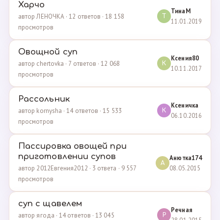
Харчо
ТинаМ
автор ЛЕНОЧКА · 12 ответов · 18 158
Т
11.01.2019
просмотров
Овощной суп
Ксения80
автор chertovka · 7 ответов · 12 068
К
10.11.2017
просмотров
Рассольник
Ксеничка
автор kornysha · 14 ответов · 15 533
К
06.10.2016
просмотров
Пассировка овощей при
приготовлении супов
Анютка174
А
08.05.2015
автор 2012Евгения2012 · 3 ответа · 9 557
просмотров
суп с щавелем
Речная
автор ягода · 14 ответов · 13 045
Р