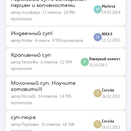
перцем и копченостями
Markisa
M
19.02.2014
автор muzakatya · 17 ответов · 26 991
просмотров
Индеечный суп!
NIKAS
N
11.12.2013
автор Molka · 4 ответа · 9 330 просмотров
Крапивный суп
Ливерный компот
автор Veroni4ka · 6 ответов · 12 099
Л
31.10.2013
просмотров
Молочный суп. Научите
готовить!!!
Coroka
C
26.02.2013
автор Mrs.LeDi · 14 ответов · 14 395
просмотров
суп-пюре
Coroka
автор Перловка · 25 ответов · 18 568
C
26.02.2013
просмотров