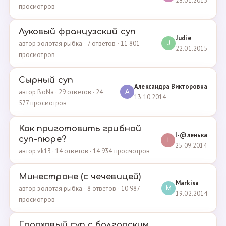
28.01.2015
просмотров
Луковый французский суп
Judie
автор золотая рыбка · 7 ответов · 11 801
J
22.01.2015
просмотров
Сырный суп
Александра Викторовна
автор BoNa · 29 ответов · 24
А
13.10.2014
577 просмотров
Как приготовить грибной
I-@ленька
суп-пюре?
I
25.09.2014
автор vk13 · 14 ответов · 14 934 просмотров
Минестроне (с чечевицей)
Markisa
автор золотая рыбка · 8 ответов · 10 987
M
19.02.2014
просмотров
Гороховый суп с болгарским