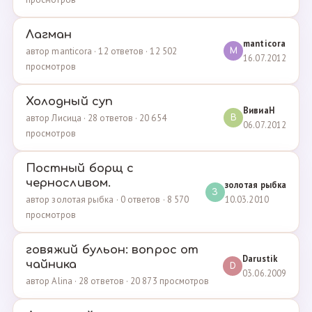
Лагман
manticora
автор manticora · 12 ответов · 12 502
M
16.07.2012
просмотров
Холодный суп
ВивиаН
автор Лисица · 28 ответов · 20 654
В
06.07.2012
просмотров
Постный борщ с
черносливом.
золотая рыбка
З
10.03.2010
автор золотая рыбка · 0 ответов · 8 570
просмотров
говяжий бульон: вопрос от
Darustik
чайника
D
03.06.2009
автор Alina · 28 ответов · 20 873 просмотров