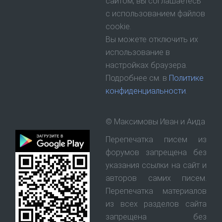
сайтом, вы соглашаетесь
с использованием файлов
cookie.
Вы можете отключить их
использование в
настройках браузера.
Подробнее см. в
Политике
конфиденциальности
.
© Максимовы Иван и Аида
Перепечатка писем из
форумов запрещена без
указания ссылки на сайт и
авторов самих писем.
Перепечатка материалов
из всех разделов сайта
запрещена без