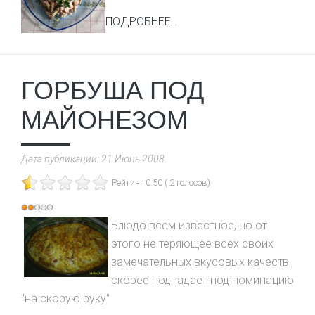
ПОДРОБНЕЕ...
ГОРБУША ПОД
МАЙОНЕЗОМ
Дата публикации:
21 Июнь 2008
.
Рейтинг 0.50 ( 2 голосов)
Рейтинг:
2
/
5
Блюдо всем известное, но от
этого не теряющее всех своих
замечательных вкусовых качеств;
скорее подпадает под номинацию
"на скорую руку"