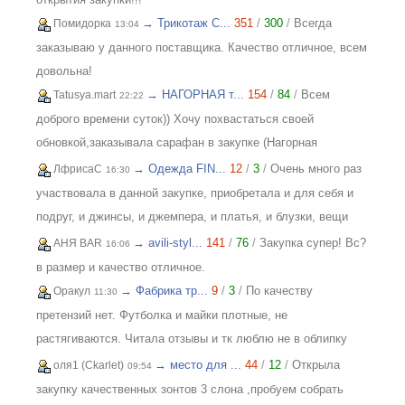
→ Трикотаж C...
351
/
300
/
Всегда
Помидорка
13:04
заказываю у данного поставщика. Качество отличное, всем
довольна!
→ НАГОРНАЯ т...
154
/
84
/
Всем
Tatusya.mart
22:22
доброго времени суток)) Хочу похвастаться своей
обновкой,заказывала сарафан в закупке (Нагорная
трикотаж) и осталась в полном восторге от качества))
→ Одежда FIN...
12
/
3
/
Очень много раз
ЛфрисаС
16:30
Соответствие размерности и качество Выше всяких
участвовала в данной закупке, приобретала и для себя и
похвал))
подруг, и джинсы, и джемпера, и платья, и блузки, вещи
качественные, соответствуют размеру и описанию,
→ avili-styl...
141
/
76
/
Закупка супер! Вс?
АНЯ BAR
16:06
организатор умничка всегда оперативно отвечает, с
в размер и качество отличное.
удовольствием буду участвовать еще!
→ Фабрика тр...
9
/
3
/
По качеству
Оракул
11:30
претензий нет. Футболка и майки плотные, не
растягиваются. Читала отзывы и тк люблю не в облипку
вещи, на свой 46р-р заказала все вещи 48, все равно
→ место для ...
44
/
12
/
Открыла
оля1 (Ckarlet)
09:54
получилось в облипку, и на мой взгляд на рост 165-168
закупку качественных зонтов 3 слона ,пробуем собрать