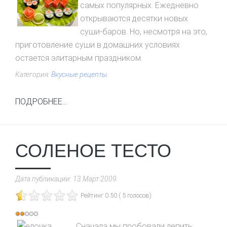
самых популярных. Ежедневно
открываются десятки новых
суши-баров. Но, несмотря на это,
приготовление суши в домашних условиях
остается элитарным праздником.
Категория:
Вкусные рецепты
.
ПОДРОБНЕЕ...
СОЛЕНОЕ ТЕСТО
Дата публикации:
13 Март 2009
.
Рейтинг 0.50 ( 5 голосов)
Рейтинг:
2
/
5
Сначала мы пробовали лепить