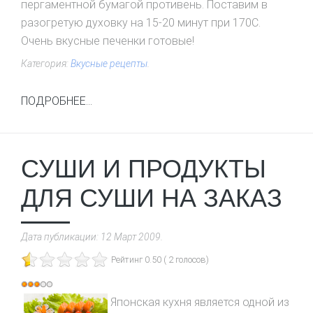
пергаментной бумагой противень. Поставим в
разогретую духовку на 15-20 минут при 170С.
Очень вкусные печенки готовые!
Категория:
Вкусные рецепты
.
ПОДРОБНЕЕ...
СУШИ И ПРОДУКТЫ
ДЛЯ СУШИ НА ЗАКАЗ
Дата публикации:
12 Март 2009
.
Рейтинг 0.50 ( 2 голосов)
Рейтинг:
3
/
5
Японская кухня является одной из