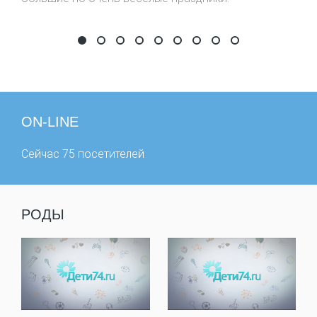
фестиваль #шокоlive
День рождения сайта
День почтальона
Фестиваль цыплят по осени счи
Детский Фестиваль Мыльных
Самый дружный класс
Забег в ползунках
Фестиваль забыты
Первые побед
ON-LINE
Сейчас 75 посетителей
РОДЫ