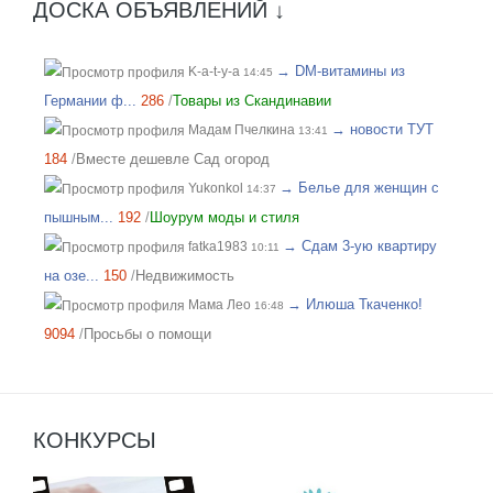
ДОСКА ОБЪЯВЛЕНИЙ ↓
→ DM-витамины из
K-a-t-y-a
14:45
Германии ф...
286
/
Товары из Скандинавии
→ новости ТУТ
Мадам Пчелкина
13:41
184
/
Вместе дешевле Сад огород
→ Белье для женщин с
Yukonkol
14:37
пышным...
192
/
Шоурум моды и стиля
→ Сдам 3-ую квартиру
fatka1983
10:11
на озе...
150
/
Недвижимость
→ Илюша Ткаченко!
Мама Лео
16:48
9094
/
Просьбы о помощи
КОНКУРСЫ