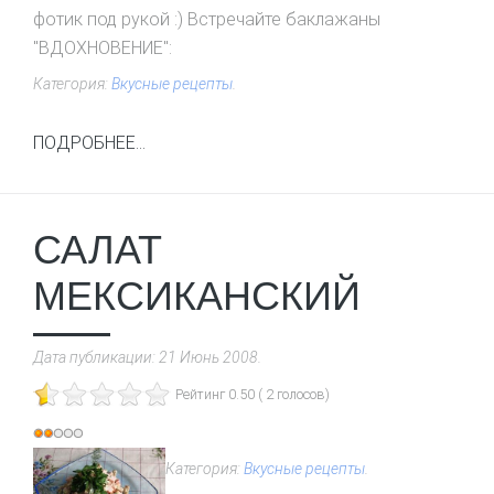
фотик под рукой :) Встречайте баклажаны
"ВДОХНОВЕНИЕ":
Категория:
Вкусные рецепты
.
ПОДРОБНЕЕ...
САЛАТ
МЕКСИКАНСКИЙ
Дата публикации:
21 Июнь 2008
.
Рейтинг 0.50 ( 2 голосов)
Рейтинг:
2
/
5
Категория:
Вкусные рецепты
.