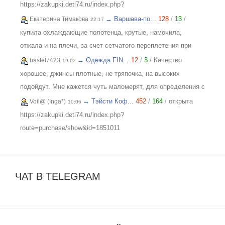
женский, у меня 173 мне коротковато, но ношу все вещи с
https://zakupki.deti74.ru/index.php?
юбками не заправляя.
route=purchase/show&id=1851321
→ Варшава-по...
128
/
13
/
Екатерина Тимакова
22:17
купила охлаждающие полотенца, крутые, намочила,
отжала и на плечи, за счет сетчатого переплетения при
малейшем дуновении ветерка идет приятное охлаждение.
→ Одежда FIN...
12
/
3
/
Качество
bastet7423
19:02
Мне очень понравилось, рекомендую. Отличные
хорошее, джинсы плотные, не тряпочка, на высоких
полотенца, мяконькие, хорошо впитывают. Спасибо за
подойдут. Мне кажется чуть маломерят, для определения с
подарочек и что получилось учесть пожелания по цвету!!!
размером заказывала на вб. Мне 31 размер подошел на об
→ Тэйсти Коф...
452
/
164
/
открыта
Voil@ (Inga*)
10:06
Отличный организатор, всегда поможет с выбором!
94, есть небольшой запас, в талии чуть ушила. В 30 тоже
https://zakupki.deti74.ru/index.php?
наверное влезла бы, но в хб лучше чтобы было
route=purchase/show&id=1851011
посвободней.
ЧАТ В TELEGRAM