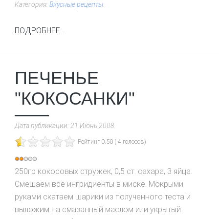
Категория:
Вкусные рецепты
.
ПОДРОБНЕЕ...
ПЕЧЕНЬЕ
"КОКОСАНКИ"
Дата публикации:
21 Июнь 2008
.
Рейтинг 0.50 ( 4 голосов)
Рейтинг:
250гр кокосовых стружек, 0,5 ст. сахара, 3 яйца.
2
/
5
Смешаем все ингридиенты в миске. Мокрыми
руками скатаем шарики из полученного теста и
выложим на смазанный маслом или укрытый