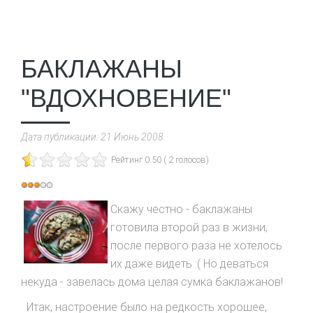
БАКЛАЖАНЫ
"ВДОХНОВЕНИЕ"
Дата публикации:
21 Июнь 2008
.
Рейтинг 0.50 ( 2 голосов)
Рейтинг:
3
/
5
Скажу честно - баклажаны
готовила второй раз в жизни,
после первого раза не хотелось
их даже видеть :( Но деваться
некуда - завелась дома целая сумка баклажанов!
Итак, настроение было на редкость хорошее,