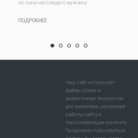
из сына настоящего мужчину.
ПОДРОБНЕЕ
Детская искренность против взрос
Лапка кролика на удачу
Кто видел след ведьмы, Мэр
Охапка вереска, арфа, 
Чувство крыльев за 
Наш сайт использует
файлы cookie и
аналогичные технологии
для аналитики, улучшения
работы сайта и
персонализации контента.
Продолжая пользоваться