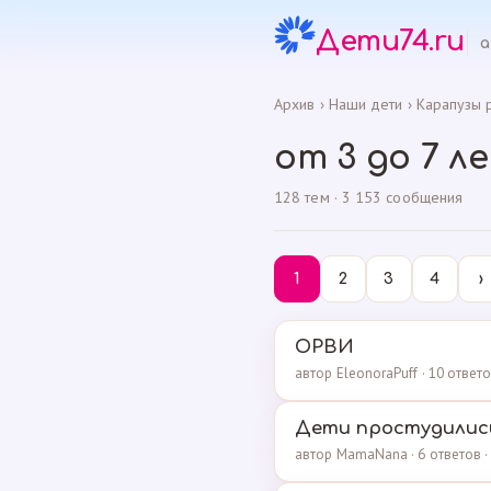
Дети74.ru
а
Архив
›
Наши дети
›
Карапузы р
от 3 до 7 л
128 тем · 3 153 сообщения
1
2
3
4
›
ОРВИ
автор EleonoraPuff · 10 ответ
Дети простудилис
автор MamaNana · 6 ответов ·