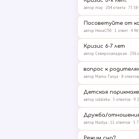
Кризис 3-х лет.
автор may · 204 ответа · 75 5
Посоветуйте от ко
автор НинаСПб · 1 ответ · 4 9
Кризис 6-7 лет
автор Северозападная · 236 о
вопрос к родителя
автор Mama-Tanya · 8 ответов
Детская парикмахер
автор izdaleka · 5 ответов · 9
Дружба/отношения 
автор Nastya · 11 ответов · 5
Режим сна?