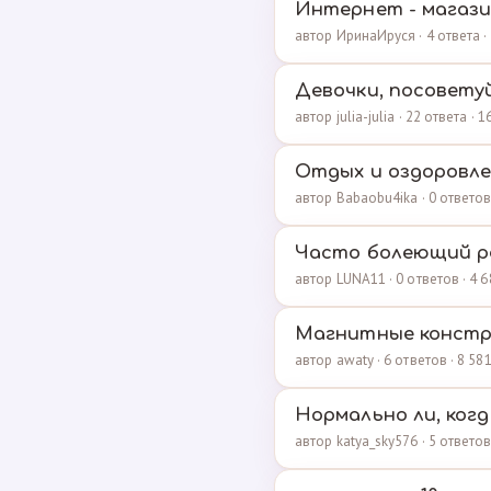
Интернет - магази
автор ИринаИруся · 4 ответа 
Девочки, посоветуй
автор julia-julia · 22 ответа ·
Отдых и оздоровле
автор Babaobu4ika · 0 ответов
Часто болеющий ре
автор LUNA11 · 0 ответов · 4
Магнитные констр
автор awaty · 6 ответов · 8 5
Нормально ли, ког
автор katya_sky576 · 5 ответо