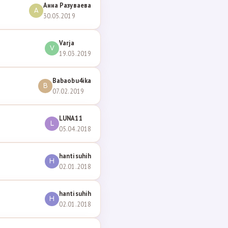
Анна Разуваева
А
30.05.2019
Varja
V
19.03.2019
Babaobu4ika
B
07.02.2019
LUNA11
L
05.04.2018
hantisuhih
H
02.01.2018
hantisuhih
H
02.01.2018