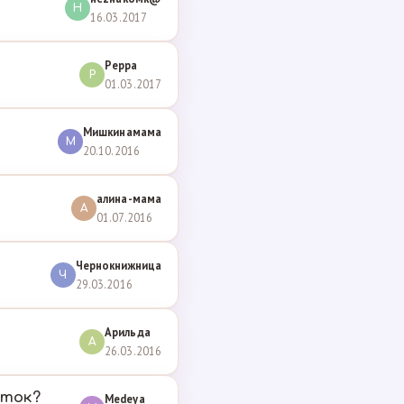
Н
16.03.2017
Peppa
P
01.03.2017
Мишкинамама
М
20.10.2016
алина-мама
А
01.07.2016
Чернокнижница
Ч
29.03.2016
Арильда
А
26.03.2016
оток?
Medeya