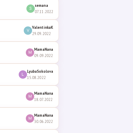
semana
S
07.11.2022
ValentinkaK
V
29.09.2022
MamaNana
M
09.09.2022
LyubaSokolova
L
15.08.2022
MamaNana
M
18.07.2022
MamaNana
M
30.06.2022