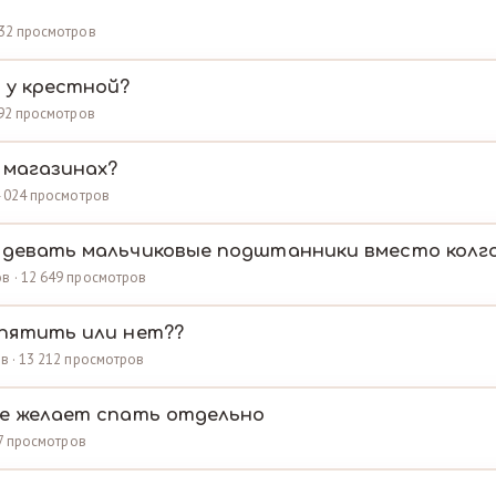
 632 просмотров
 у крестной?
 792 просмотров
 магазинах?
14 024 просмотров
одевать мальчиковые подштанники вместо колг
ов · 12 649 просмотров
ипятить или нет??
ов · 13 212 просмотров
не желает спать отдельно
987 просмотров