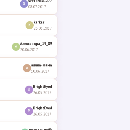
sveto4ka1277
S
08.07.2017
karkar
K
23.06.2017
Александра_19_89
А
20.06.2017
алина-мама
А
10.06.2017
BrightEyed
B
26.05.2017
BrightEyed
B
26.05.2017
неzнакомк@