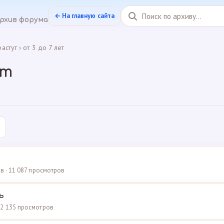
← На главную сайта
рхив форума
астут
›
от 3 до 7 лет
ет
ов · 11 087 просмотров
ь
 2 135 просмотров