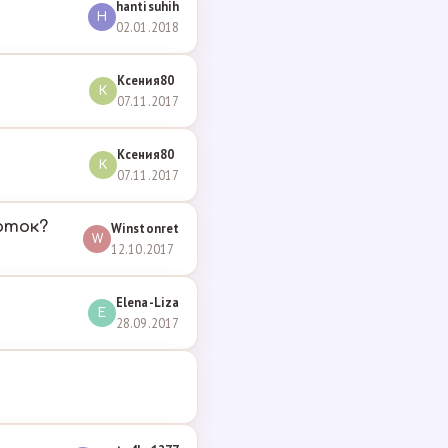
hantisuhih
H
02.01.2018
Ксения80
К
07.11.2017
Ксения80
К
07.11.2017
оток?
Winstonret
W
12.10.2017
Elena-Liza
E
28.09.2017