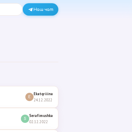
Наш чат
Ekatqriiina
E
24.12.2022
Serafimushka
S
02.12.2022