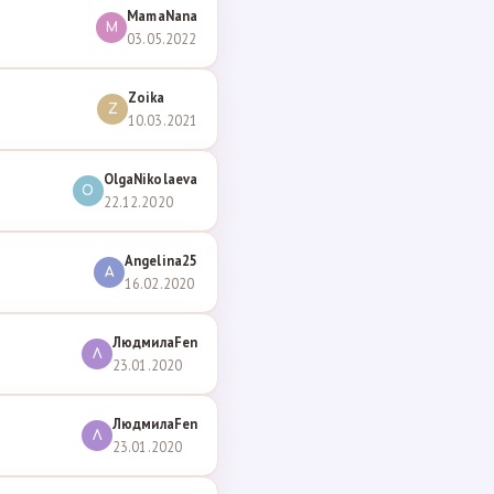
MamaNana
M
03.05.2022
Zoika
Z
10.03.2021
OlgaNikolaeva
O
22.12.2020
Angelina25
A
16.02.2020
ЛюдмилаFen
Л
23.01.2020
ЛюдмилаFen
Л
23.01.2020